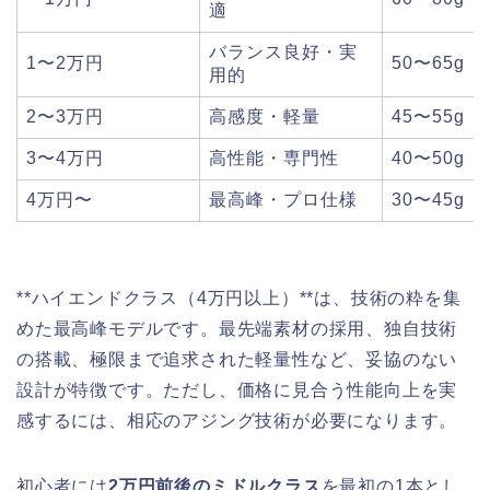
適
バランス良好・実
1〜2万円
50〜65g
用的
2〜3万円
高感度・軽量
45〜55g
3〜4万円
高性能・専門性
40〜50g
4万円〜
最高峰・プロ仕様
30〜45g
**ハイエンドクラス（4万円以上）**は、技術の粋を集
めた最高峰モデルです。最先端素材の採用、独自技術
の搭載、極限まで追求された軽量性など、妥協のない
設計が特徴です。ただし、価格に見合う性能向上を実
感するには、相応のアジング技術が必要になります。
初心者には
2万円前後のミドルクラス
を最初の1本とし