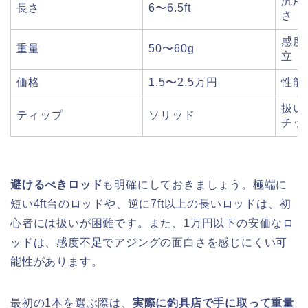
汎用
長さ
6〜6.5ft
さ
感度
重量
50〜60g
立
価格
1.5〜2.5万円
性能
扱い
ティップ
ソリッド
チッ
避けるべきロッド
も明確にしておきましょう。極端に
短い4ft台のロッドや、逆に7ft以上の長いロッドは、初
心者には扱いが困難です。また、1万円以下の安価なロ
ッドは、感度不足でアジングの面白さを感じにくい可
能性があります。
最初の1本を選ぶ際は、
実際に釣具店で手に取って重量