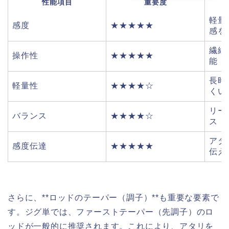
性能項目
重要度
軽量
感度
★★★★★
感を
繊細
操作性
★★★★★
能
長時
軽量性
★★★★☆
くい
リー
バランス
★★★★☆
ス
アタ
感度伝達
★★★★★
伝え
さらに、**ロッドのテーパー（調子）**も重要な要素で
す。ジグ単では、ファーストテーパー（先調子）のロ
ッドが一般的に推奨されます。これにより、アタリを