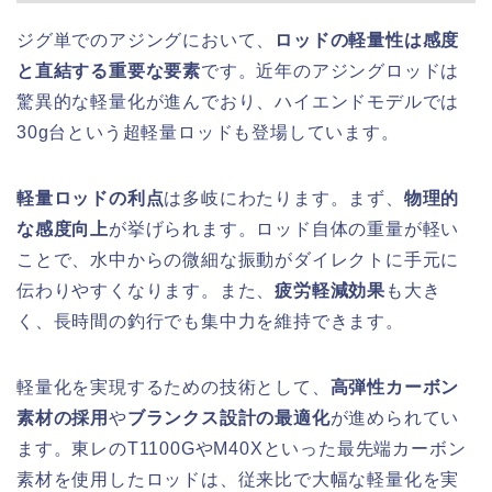
ジグ単でのアジングにおいて、
ロッドの軽量性は感度
と直結する重要な要素
です。近年のアジングロッドは
驚異的な軽量化が進んでおり、ハイエンドモデルでは
30g台という超軽量ロッドも登場しています。
軽量ロッドの利点
は多岐にわたります。まず、
物理的
な感度向上
が挙げられます。ロッド自体の重量が軽い
ことで、水中からの微細な振動がダイレクトに手元に
伝わりやすくなります。また、
疲労軽減効果
も大き
く、長時間の釣行でも集中力を維持できます。
軽量化を実現するための技術として、
高弾性カーボン
素材の採用
や
ブランクス設計の最適化
が進められてい
ます。東レのT1100GやM40Xといった最先端カーボン
素材を使用したロッドは、従来比で大幅な軽量化を実