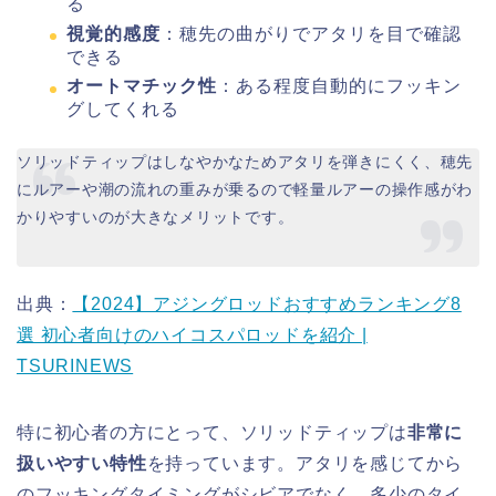
る
視覚的感度
：穂先の曲がりでアタリを目で確認
できる
オートマチック性
：ある程度自動的にフッキン
グしてくれる
ソリッドティップはしなやかなためアタリを弾きにくく、穂先
にルアーや潮の流れの重みが乗るので軽量ルアーの操作感がわ
かりやすいのが大きなメリットです。
出典：
【2024】アジングロッドおすすめランキング8
選 初心者向けのハイコスパロッドを紹介 |
TSURINEWS
特に初心者の方にとって、ソリッドティップは
非常に
扱いやすい特性
を持っています。アタリを感じてから
のフッキングタイミングがシビアでなく、多少のタイ