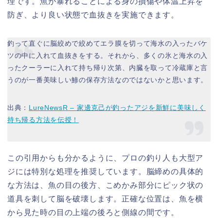
理です。魚が暴れることによる身の損傷や体温上昇を
防ぎ、より良い状態で血抜きを実施できます。
釣って直ぐに脳絞めで絞めてエラ膜を切って海水の入ったバケ
ツの中に入れて血抜きをする。それから、多くの氷と海水の入
ったクーラーに入れて持ち帰り次第、内臓を取って冷蔵庫と言
うのが一番美味しい鯵の保存方法なのではないかと思います。
出典：
LureNewsR – 家邊克己が釣ったアジを新鮮に美味しく
持ち帰る方法を伝授！
この引用からも分かるように、プロの釣り人も大型ア
ジには特別な処理を推奨しています。脳締めの具体的
な方法は、魚の目の後方、こめかみ部分にピック状の
道具を刺して脳を破壊します。正確な位置は、魚を横
から見た時の目の上端の後ろと側線の間です。