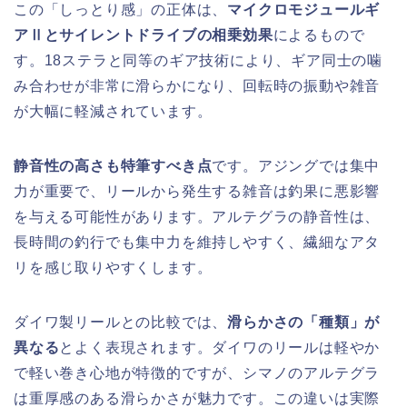
この「しっとり感」の正体は、
マイクロモジュールギ
アⅡとサイレントドライブの相乗効果
によるもので
す。18ステラと同等のギア技術により、ギア同士の噛
み合わせが非常に滑らかになり、回転時の振動や雑音
が大幅に軽減されています。
静音性の高さも特筆すべき点
です。アジングでは集中
力が重要で、リールから発生する雑音は釣果に悪影響
を与える可能性があります。アルテグラの静音性は、
長時間の釣行でも集中力を維持しやすく、繊細なアタ
リを感じ取りやすくします。
ダイワ製リールとの比較では、
滑らかさの「種類」が
異なる
とよく表現されます。ダイワのリールは軽やか
で軽い巻き心地が特徴的ですが、シマノのアルテグラ
は重厚感のある滑らかさが魅力です。この違いは実際