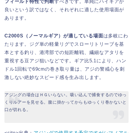
フィールド特性で判断
すべきです。単純にハイギアが
良いという訳ではなく、それぞれに適した使用場面が
あります。
C2000S（ノーマルギア）が適している場面
は多岐にわ
たります。ジグ単の軽量リグでスローリトリーブを基
本とする釣り、港湾部での短距離戦、繊細なアタリを
重視する豆アジ狙いなどです。ギア比5.1により、ハン
ドル1回転で69cmの巻き取り量は、アジの警戒心を刺
激しない絶妙なスピード感を生み出します。
アジングの場合はＨＧいらない。吸い込んで捕食するのでゆっ
くりルアーを見せる。腹に掛かってからもゆっくり巻かないと
口が切れる。
<cite>出典：
アジングで使用する予定ですがシマノアル