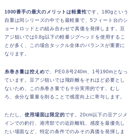
1000番手の最大のメリットは軽量性
です。180gという
自重は同シリーズの中でも最軽量で、5フィート台のシ
ョートロッドとの組み合わせで真価を発揮します。豆
アジ狙いでは0.8g以下の軽量ジグヘッドを使用するこ
とが多く、この場合タックル全体のバランスが重要に
なります。
糸巻き量は控えめ
で、PE0.8号240m、1号190mとなっ
ています。豆アジ狙いでは飛距離をそれほど必要とし
ないため、この糸巻き量でも十分実用的です。むし
ろ、余分な重量を削ることで感度向上に寄与します。
ただし、
使用場面は限定的
です。20cm以下の豆アジメ
インでの釣行、港湾部での近距離戦、感度を最優先し
たい場面など、特定の条件でのみその真価を発揮しま