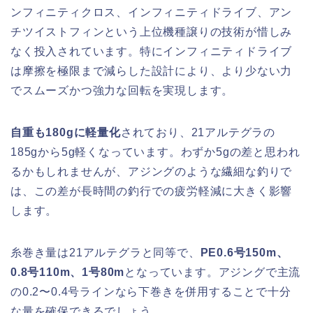
ンフィニティクロス、インフィニティドライブ、アン
チツイストフィンという上位機種譲りの技術が惜しみ
なく投入されています。特にインフィニティドライブ
は摩擦を極限まで減らした設計により、より少ない力
でスムーズかつ強力な回転を実現します。
自重も180gに軽量化
されており、21アルテグラの
185gから5g軽くなっています。わずか5gの差と思われ
るかもしれませんが、アジングのような繊細な釣りで
は、この差が長時間の釣行での疲労軽減に大きく影響
します。
糸巻き量は21アルテグラと同等で、
PE0.6号150m、
0.8号110m、1号80m
となっています。アジングで主流
の0.2〜0.4号ラインなら下巻きを併用することで十分
な量を確保できるでしょう。