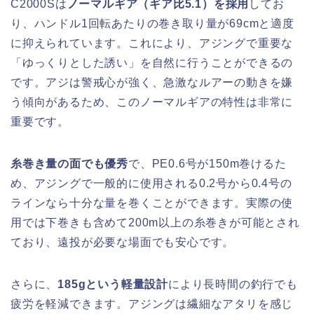
C2000Sは
ノーマルギア（ギア比5.1）を採用
してお
り、ハンドル1回転あたりの巻き取り量が69cmと適度
に抑えられています。これにより、アジングで重要な
「ゆっくりとした誘い」を自然に行うことができるの
です。アジは警戒心が強く、急激なルアーの動きを嫌
う傾向があるため、このノーマルギアの特性は非常に
重要です。
糸巻き量の面でも優秀
で、PE0.6号が150m巻けるた
め、アジングで一般的に使用される0.2号から0.4号の
ラインなら十分な量を巻くことができます。実際の使
用では下巻きも含めて200m以上の糸巻きが可能とされ
ており、遠投が必要な場面でも安心です。
さらに、
185gという軽量設計
により長時間の釣行でも
疲労を軽減できます。アジングは繊細なアタリを感じ