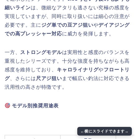
細いライン
は、微細なアタリも逃さない究極の感度を
実現していますが、同時に取り扱いには細心の注意が
必要です。主に
ジグ単での豆アジ狙い
や
デイアジング
での高プレッシャー対応
に威力を発揮します。
一方、
ストロングモデル
は実用性と感度のバランスを
重視したシリーズです。十分な強度を持ちながらも高
感度を維持しており、
キャロライナリグ
や
フロートリ
グ
、さらには
尺アジ狙い
まで幅広い釣法に対応できる
汎用性の高さが特徴です。
モデル別推奨用途表