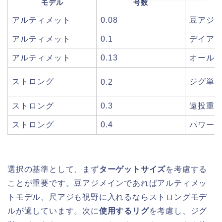
モデル
号数
アルティメット
0.08
豆アジ
アルティメット
0.1
デイア
アルティメット
0.13
オール
ストロング
ジグ単
0.2
ストロング
0.3
遠投重
ストロング
0.4
パワー
選択の基準として、まず
ターゲットサイズ
を考慮する
ことが重要です。豆アジメインであればアルティメッ
トモデル、尺アジも視野に入れるならストロングモデ
ルが適しています。次に
使用するリグ
を考慮し、ジグ