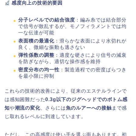
感度向上の技術的要因
分子レベルでの結合強度
：編み糸では結合部分
で信号が散乱するが、モノフィラメントでは均
一な伝達が可能
表面積の最適化
：滑らかな表面により水切れが
良く、微細な振動も逃さない
弾性係数の調整
：適度な硬さにより信号の減衰
を防ぎながら、適切な操作感を維持
密度分布の均一性
：製造過程での密度ばらつき
を最小限に抑制
これらの技術的改善により、従来のエステルラインで
は感知困難だった
0.3g以下のジグヘッドでのボトム感
知
や
潮流の変化
、さらには
魚のルアーへの接触
まで感
じ取れるレベルに到達しています。
ただし、この高感度は使い手を選ぶ面もあります。初