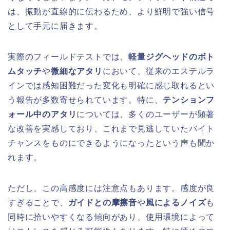
は、振動が直線的に伝わるため、より鮮明で強い信号
として手元に届きます。
実際のフィールドテストでは、
軽量ジグヘッドのボト
ムタッチ
や
微細なアタリ
において、従来のエステルラ
インでは感知困難だった変化も明確に感じ取れるとい
う報告が多数寄せられています。特に、
テンションフ
ォール中のアタリ
については、多くのユーザーが顕著
な改善を実感しており、これまで見逃していたバイト
チャンスをものにできるようになったという声も聞か
れます。
ただし、この高感度には注意点もあります。感度が良
すぎることで、
ガイドとの摩擦音
や
風によるノイズ
も
同時に拾いやすくなる傾向があり、使用環境によって