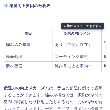
感度向上要因の分析表
要因
従来のPEライン
な
編み込み構造
あり（空間が存在）
ト
表面処理
コーティング重視
最
素材密度
編み目による不均一
均
伝達力の向上メカニズム
は、音波の伝達に例えて説明
することができます。編み糸構造では、振動が糸間の
空間で減衰したり反射したりするため、元の信号が弱
くなってしまいます。一方、モノフィラメント構造で