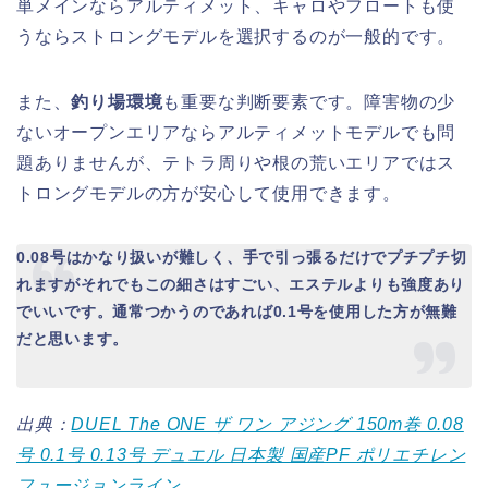
単メインならアルティメット、キャロやフロートも使
うならストロングモデルを選択するのが一般的です。
また、
釣り場環境
も重要な判断要素です。障害物の少
ないオープンエリアならアルティメットモデルでも問
題ありませんが、テトラ周りや根の荒いエリアではス
トロングモデルの方が安心して使用できます。
0.08号はかなり扱いが難しく、手で引っ張るだけでプチプチ切
れますがそれでもこの細さはすごい、エステルよりも強度あり
でいいです。通常つかうのであれば0.1号を使用した方が無難
だと思います。
出典：
DUEL The ONE ザ ワン アジング 150m巻 0.08
号 0.1号 0.13号 デュエル 日本製 国産PF ポリエチレン
フュージョンライン