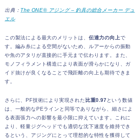
出典：
The ONE® アジング – 釣具の総合メーカー デュ
エル
この製法による最大のメリットは、
伝達力の向上
で
す。編み糸による空間がないため、ルアーからの振動
や魚のアタリが直接的に手元まで伝わります。また、
モノフィラメント構造により表面が滑らかになり、ガ
イド抜けが良くなることで飛距離の向上も期待できま
す。
さらに、PF技術により実現された
比重0.97
という数値
は、一般的なPEラインと同等でありながら、細さによ
る表面張力への影響を最小限に抑えています。これに
より、軽量ジグヘッドでも適切な沈下速度を維持でき
るという、アジングにとって理想的な特性を獲得して