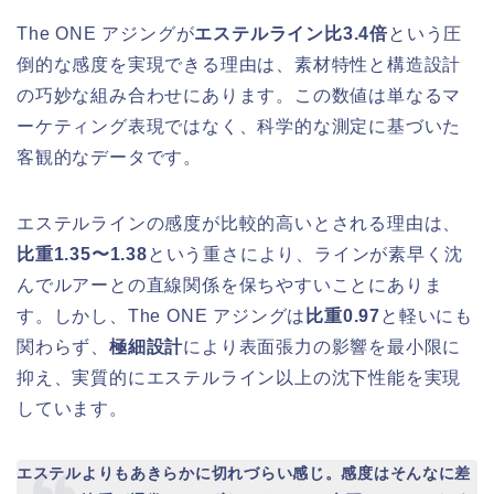
The ONE アジングが
エステルライン比3.4倍
という圧
倒的な感度を実現できる理由は、素材特性と構造設計
の巧妙な組み合わせにあります。この数値は単なるマ
ーケティング表現ではなく、科学的な測定に基づいた
客観的なデータです。
エステルラインの感度が比較的高いとされる理由は、
比重1.35〜1.38
という重さにより、ラインが素早く沈
んでルアーとの直線関係を保ちやすいことにありま
す。しかし、The ONE アジングは
比重0.97
と軽いにも
関わらず、
極細設計
により表面張力の影響を最小限に
抑え、実質的にエステルライン以上の沈下性能を実現
しています。
エステルよりもあきらかに切れづらい感じ。感度はそんなに差