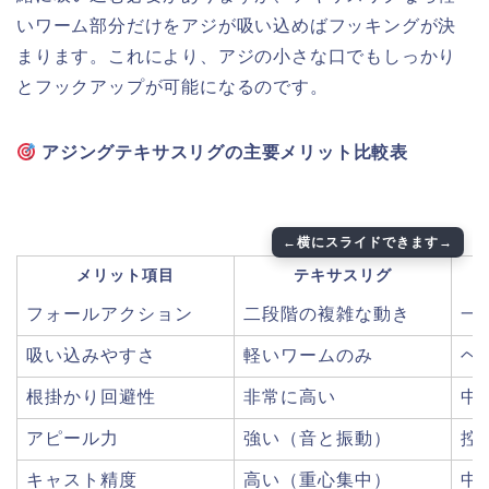
いワーム部分だけをアジが吸い込めばフッキングが決
まります。これにより、アジの小さな口でもしっかり
とフックアップが可能になるのです。
アジングテキサスリグの主要メリット比較表
メリット項目
テキサスリグ
フォールアクション
二段階の複雑な動き
一
吸い込みやすさ
軽いワームのみ
ヘ
根掛かり回避性
非常に高い
中
アピール力
強い（音と振動）
控
キャスト精度
高い（重心集中）
中