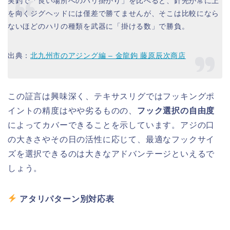
実釣で「良い場所へのハリ掛かり」を比べると、針先が常に上
を向くジグヘッドには僅差で勝てませんが、そこは比較になら
ないほどのハリの種類を武器に「掛ける数」で勝負。
出典：
北九州市のアジング編 – 金龍鉤 藤原辰次商店
この証言は興味深く、テキサスリグではフッキングポ
イントの精度はやや劣るものの、
フック選択の自由度
によってカバーできることを示しています。アジの口
の大きさやその日の活性に応じて、最適なフックサイ
ズを選択できるのは大きなアドバンテージといえるで
しょう。
アタリパターン別対応表