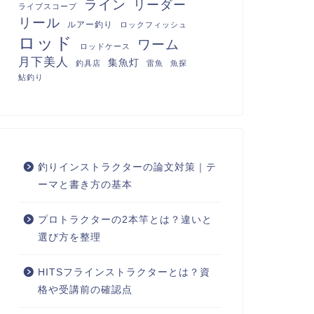
ライン
リーダー
ライブスコープ
リール
ルアー釣り
ロックフィッシュ
ロッド
ワーム
ロッドケース
月下美人
集魚灯
釣具店
雷魚
魚探
鮎釣り
釣りインストラクターの論文対策｜テ
ーマと書き方の基本
プロトラクターの2本竿とは？違いと
選び方を整理
HITSフラインストラクターとは？資
格や受講前の確認点