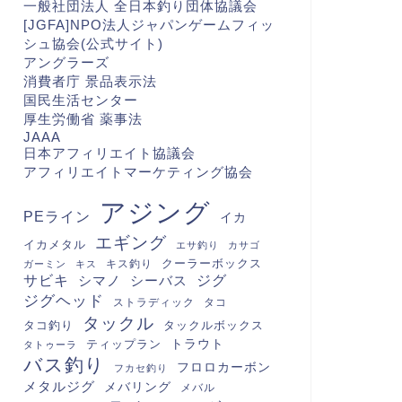
一般社団法人 全日本釣り団体協議会
[JGFA]NPO法人ジャパンゲームフィッ
シュ協会(公式サイト)
アングラーズ
消費者庁 景品表示法
国民生活センター
厚生労働省 薬事法
JAAA
日本アフィリエイト協議会
アフィリエイトマーケティング協会
アジング
PEライン
イカ
エギング
イカメタル
エサ釣り
カサゴ
クーラーボックス
キス釣り
ガーミン
キス
サビキ
シマノ
シーバス
ジグ
ジグヘッド
ストラディック
タコ
タックル
タコ釣り
タックルボックス
トラウト
ティップラン
タトゥーラ
バス釣り
フロロカーボン
フカセ釣り
メタルジグ
メバリング
メバル