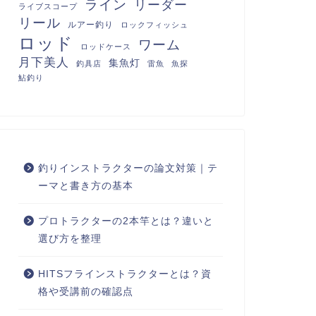
ライン
リーダー
ライブスコープ
リール
ルアー釣り
ロックフィッシュ
ロッド
ワーム
ロッドケース
月下美人
集魚灯
釣具店
雷魚
魚探
鮎釣り
釣りインストラクターの論文対策｜テ
ーマと書き方の基本
プロトラクターの2本竿とは？違いと
選び方を整理
HITSフラインストラクターとは？資
格や受講前の確認点