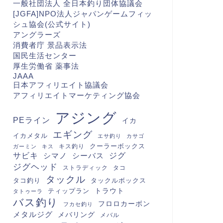
一般社団法人 全日本釣り団体協議会
[JGFA]NPO法人ジャパンゲームフィッ
シュ協会(公式サイト)
アングラーズ
消費者庁 景品表示法
国民生活センター
厚生労働省 薬事法
JAAA
日本アフィリエイト協議会
アフィリエイトマーケティング協会
アジング
PEライン
イカ
エギング
イカメタル
エサ釣り
カサゴ
クーラーボックス
キス釣り
ガーミン
キス
サビキ
シマノ
シーバス
ジグ
ジグヘッド
ストラディック
タコ
タックル
タコ釣り
タックルボックス
トラウト
ティップラン
タトゥーラ
バス釣り
フロロカーボン
フカセ釣り
メタルジグ
メバリング
メバル