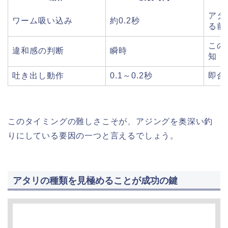
アタ
ワーム吸い込み
約0.2秒
る前
この
違和感の判断
瞬時
知
吐き出し動作
0.1～0.2秒
即合
このタイミングの難しさこそが、アジングを奥深い釣
りにしている要因の一つと言えるでしょう。
アタリの種類を見極めることが成功の鍵