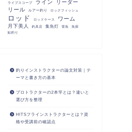
ライン
リーダー
ライブスコープ
リール
ルアー釣り
ロックフィッシュ
ロッド
ワーム
ロッドケース
月下美人
集魚灯
釣具店
雷魚
魚探
鮎釣り
釣りインストラクターの論文対策｜テ
ーマと書き方の基本
プロトラクターの2本竿とは？違いと
選び方を整理
HITSフラインストラクターとは？資
格や受講前の確認点