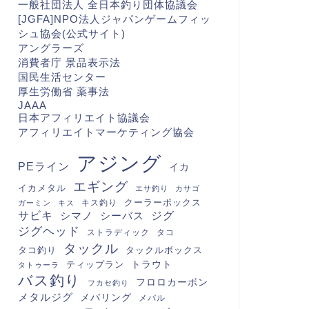
一般社団法人 全日本釣り団体協議会
[JGFA]NPO法人ジャパンゲームフィッ
シュ協会(公式サイト)
アングラーズ
消費者庁 景品表示法
国民生活センター
厚生労働省 薬事法
JAAA
日本アフィリエイト協議会
アフィリエイトマーケティング協会
アジング
PEライン
イカ
エギング
イカメタル
エサ釣り
カサゴ
クーラーボックス
キス釣り
ガーミン
キス
サビキ
シマノ
シーバス
ジグ
ジグヘッド
ストラディック
タコ
タックル
タコ釣り
タックルボックス
トラウト
ティップラン
タトゥーラ
バス釣り
フロロカーボン
フカセ釣り
メタルジグ
メバリング
メバル