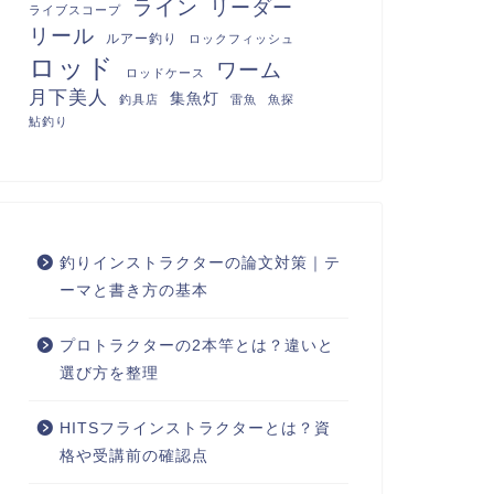
ライン
リーダー
ライブスコープ
リール
ルアー釣り
ロックフィッシュ
ロッド
ワーム
ロッドケース
月下美人
集魚灯
釣具店
雷魚
魚探
鮎釣り
釣りインストラクターの論文対策｜テ
ーマと書き方の基本
プロトラクターの2本竿とは？違いと
選び方を整理
HITSフラインストラクターとは？資
格や受講前の確認点