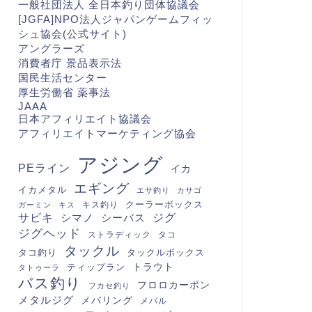
一般社団法人 全日本釣り団体協議会
[JGFA]NPO法人ジャパンゲームフィッ
シュ協会(公式サイト)
アングラーズ
消費者庁 景品表示法
国民生活センター
厚生労働省 薬事法
JAAA
日本アフィリエイト協議会
アフィリエイトマーケティング協会
アジング
PEライン
イカ
エギング
イカメタル
エサ釣り
カサゴ
クーラーボックス
キス釣り
ガーミン
キス
サビキ
シマノ
シーバス
ジグ
ジグヘッド
ストラディック
タコ
タックル
タコ釣り
タックルボックス
トラウト
ティップラン
タトゥーラ
バス釣り
フロロカーボン
フカセ釣り
メタルジグ
メバリング
メバル