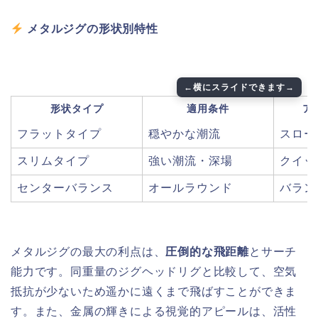
メタルジグの形状別特性
形状タイプ
適用条件
ア
フラットタイプ
穏やかな潮流
スロー
スリムタイプ
強い潮流・深場
クイッ
センターバランス
オールラウンド
バラン
メタルジグの最大の利点は、
圧倒的な飛距離
とサーチ
能力です。同重量のジグヘッドリグと比較して、空気
抵抗が少ないため遥かに遠くまで飛ばすことができま
す。また、金属の輝きによる視覚的アピールは、活性