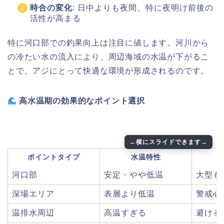
時合の変化
: 日中よりも夜間、特に夜明け前後の
活性が高まる
特に河口部での釣果向上は注目に値します。河川から
の冷たい水の流入により、周辺海域の水温が下がるこ
とで、アジにとって快適な環境が形成されるのです。
高水温期の効果的なポイント選択
ポイントタイプ
水温特性
河口部
安定・やや低温
大型も
深場エリア
表層より低温
警戒心
温排水周辺
高温すぎる
避ける