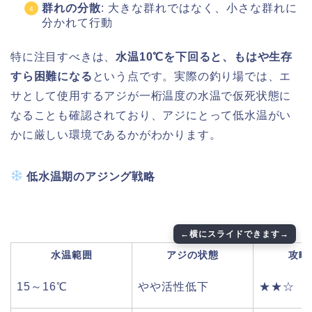
群れの分散
: 大きな群れではなく、小さな群れに
分かれて行動
特に注目すべきは、
水温10℃を下回ると、もはや生存
すら困難になる
という点です。実際の釣り場では、エ
サとして使用するアジが一桁温度の水温で仮死状態に
なることも確認されており、アジにとって低水温がい
かに厳しい環境であるかがわかります。
低水温期のアジング戦略
水温範囲
アジの状態
攻略
15～16℃
やや活性低下
★★☆