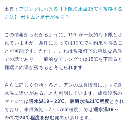
出典：
アジングにおける【下限海水温15℃を攻略する
方法】 ボトムと足元がキモ？
この情報からわかるように、15℃が一般的な下限とさ
れていますが、条件によっては12℃でも釣果を得るこ
とが可能です。ただし、これは常夜灯下の特殊な条件
での話であり、一般的なアジングでは15℃を下回ると
極端に釣果が落ちると考えられます。
さらに詳しく分析すると、アジの成長段階によって適
水温に違いがあることも判明しています。成魚段階の
マアジでは
適水温19～23℃、最適水温21℃程度
とされ
ており、未成魚期（7～17cm程度）では
適水温19～
25℃で24℃程度を好む
傾向があります。