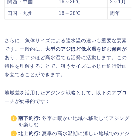
関西・中国
16～26℃
3～1月
四国・九州
18～28℃
周年
さらに、魚体サイズによる適水温の違いも重要な要素
です。一般的に、
大型のアジほど低水温を好む傾向
が
あり、豆アジほど高水温でも活発に活動します。この
特性を理解することで、狙うサイズに応じた釣行計画
を立てることができます。
地域差を活用したアジング戦略として、以下のアプロ
ーチが効果的です：
南下釣行
: 冬季に暖かい地域へ移動してアジング
を楽しむ
北上釣行
: 夏季の高水温期に涼しい地域でのアジ