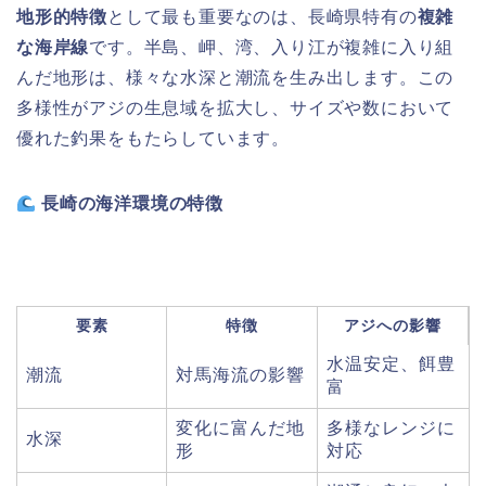
地形的特徴
として最も重要なのは、長崎県特有の
複雑
な海岸線
です。半島、岬、湾、入り江が複雑に入り組
んだ地形は、様々な水深と潮流を生み出します。この
多様性がアジの生息域を拡大し、サイズや数において
優れた釣果をもたらしています。
長崎の海洋環境の特徴
要素
特徴
アジへの影響
水温安定、餌豊
潮流
対馬海流の影響
富
変化に富んだ地
多様なレンジに
水深
形
対応