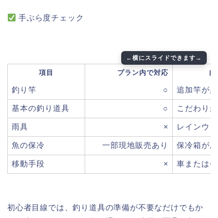
手ぶら度チェック
項目
プラン内で対応
自
釣り竿
○
追加竿が必
基本の釣り道具
○
こだわりが
雨具
×
レインウェ
魚の保冷
一部現地販売あり
保冷箱があ
移動手段
×
車または公
初心者目線では、釣り道具の準備が不要なだけでもか