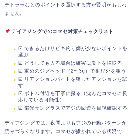
テトラ帯などのポイントを選択する方が賢明かもしれ
ません。
デイアジングでのコマセ対策チェックリスト
☑ できるだけサビキ釣り師が少ないポイントを
選ぶ
☑ どうしても入る場合は確実に潮下を陣取る
☑ 重めのジグヘッド（2〜3g）で射程外を狙う
☑ リアクションバイトを狙ったアクションを試
す
☑ ボトム付近を丁寧に探る（沈んだコマセに反
応している可能性）
☑ 偏光サングラスでアジの回遊を目視確認する
デイアジングでは、夜間よりもアジの行動パターンが
読みづらくなります。コマセが撒かれている状況で