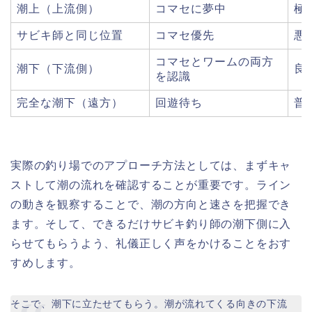
潮上（上流側）
コマセに夢中
極
サビキ師と同じ位置
コマセ優先
悪
コマセとワームの両方
潮下（下流側）
良
を認識
完全な潮下（遠方）
回遊待ち
普
実際の釣り場でのアプローチ方法としては、まずキャ
ストして潮の流れを確認することが重要です。ライン
の動きを観察することで、潮の方向と速さを把握でき
ます。そして、できるだけサビキ釣り師の潮下側に入
らせてもらうよう、礼儀正しく声をかけることをおす
すめします。
そこで、潮下に立たせてもらう。潮が流れてくる向きの下流