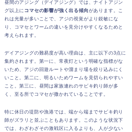
昼間のアジング（デイアジング）では、ナイトアジン
グ以上に
コマセの影響が強く出る傾向
があります。こ
れは光量が多いことで、アジの視覚がより鋭敏にな
り、コマセとワームの違いを見分けやすくなるためと
考えられます。
デイアジングの難易度が高い理由は、主に以下の3点に
集約されます。第一に、常夜灯という明確な指標がな
いため、アジの回遊ルートや溜まり場を絞り込みにく
いこと。第二に、明るいためワームを見切られやすい
こと。第三に、昼間は家族連れのサビキ釣り師が多
く、至る所でコマセが撒かれていることです。
特に休日の堤防や漁港では、端から端までサビキ釣り
師がズラリと並ぶこともあります。このような状況下
では、わざわざその激戦区に入るよりも、人が少ない