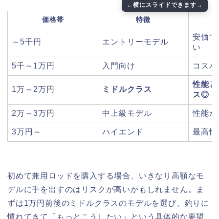
価格帯
特徴
安価で
～5千円
エントリーモデル
い
5千～1万円
入門向け
コスパ
性能と
1万～2万円
ミドルクラス
ス◎
2万～3万円
中上級モデル
性能が
3万円～
ハイエンド
最高性
初めて兼用ロッドを購入する場合、いきなり高額なモ
デルに手を出すのはリスクが高いかもしれません。ま
ずは1万円前後のミドルクラスのモデルを選び、釣りに
慣れてきて「もっとこうしたい」という具体的な要望