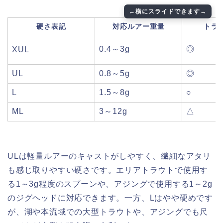
硬さ表記
対応ルアー重量
トラ
0.4～3g
◎
XUL
UL
0.8～5g
◎
L
1.5～8g
○
ML
3～12g
△
ULは軽量ルアーのキャストがしやすく、繊細なアタリ
も感じ取りやすい硬さです。エリアトラウトで使用す
る1～3g程度のスプーンや、アジングで使用する1～2g
のジグヘッドに対応できます。一方、Lはやや硬めです
が、湖や本流域での大型トラウトや、アジングでも尺