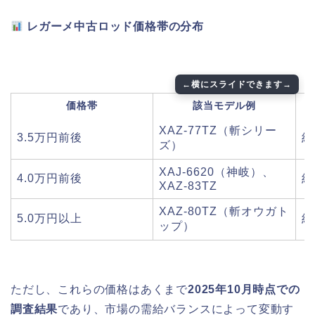
レガーメ中古ロッド価格帯の分布
価格帯
該当モデル例
XAZ-77TZ（斬シリー
3.5万円前後
約
ズ）
XAJ-6620（神岐）、
4.0万円前後
約
XAZ-83TZ
XAZ-80TZ（斬オウガト
5.0万円以上
約
ップ）
ただし、これらの価格はあくまで
2025年10月時点での
調査結果
であり、市場の需給バランスによって変動す