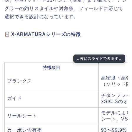
我）から7フィート11インチ（影流）まで幅広く、アン
グラーの釣りスタイルや対象魚、フィールドに応じて
選択できる設計になっています。
X-ARMATURAシリーズの特徴
特徴項目
高密度・高弾
ブランクス
（ソリッド除
チタンフレー
ガイド
×SIC-Sの
モデルにより
リールシート
シート、VS
カーボン含有率
93〜99.9%