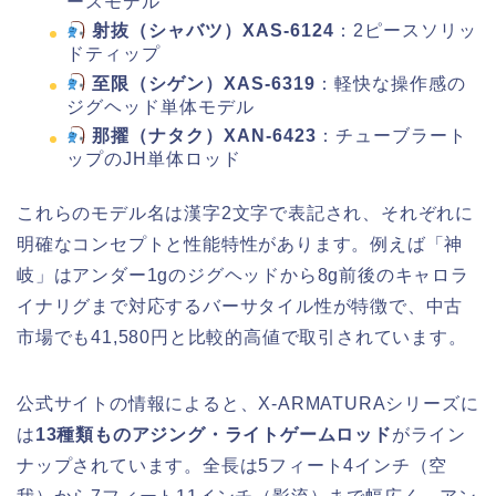
ースモデル
射抜（シャバツ）XAS-6124
：2ピースソリッ
ドティップ
至限（シゲン）XAS-6319
：軽快な操作感の
ジグヘッド単体モデル
那擢（ナタク）XAN-6423
：チューブラート
ップのJH単体ロッド
これらのモデル名は漢字2文字で表記され、それぞれに
明確なコンセプトと性能特性があります。例えば「神
岐」はアンダー1gのジグヘッドから8g前後のキャロラ
イナリグまで対応するバーサタイル性が特徴で、中古
市場でも41,580円と比較的高値で取引されています。
公式サイトの情報によると、X-ARMATURAシリーズに
は
13種類ものアジング・ライトゲームロッド
がライン
ナップされています。全長は5フィート4インチ（空