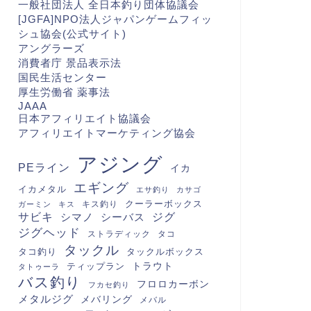
一般社団法人 全日本釣り団体協議会
[JGFA]NPO法人ジャパンゲームフィッ
シュ協会(公式サイト)
アングラーズ
消費者庁 景品表示法
国民生活センター
厚生労働省 薬事法
JAAA
日本アフィリエイト協議会
アフィリエイトマーケティング協会
アジング
PEライン
イカ
エギング
イカメタル
エサ釣り
カサゴ
クーラーボックス
キス釣り
ガーミン
キス
サビキ
シマノ
シーバス
ジグ
ジグヘッド
ストラディック
タコ
タックル
タコ釣り
タックルボックス
トラウト
ティップラン
タトゥーラ
バス釣り
フロロカーボン
フカセ釣り
メタルジグ
メバリング
メバル