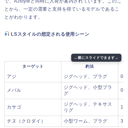
で、AJstyleと同時に入荷が案内されています。このこ
とから、一定の需要と支持を得ているモデルであるこ
とがわかります。
LSスタイルの想定される使用シーン
ターゲット
釣法
アジ
ジグヘッド、プラグ
0.
ジグヘッド、小型プラ
メバル
0.
グ
ジグヘッド、テキサス
カサゴ
1～
リグ
チヌ（クロダイ）
小型ワーム、プラグ
3～