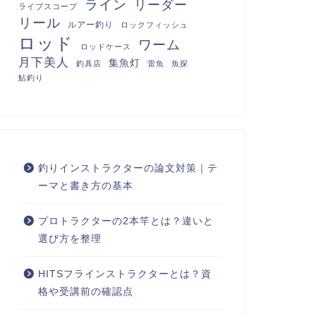
ライン
リーダー
ライブスコープ
リール
ルアー釣り
ロックフィッシュ
ロッド
ワーム
ロッドケース
月下美人
集魚灯
釣具店
雷魚
魚探
鮎釣り
釣りインストラクターの論文対策｜テ
ーマと書き方の基本
プロトラクターの2本竿とは？違いと
選び方を整理
HITSフラインストラクターとは？資
格や受講前の確認点