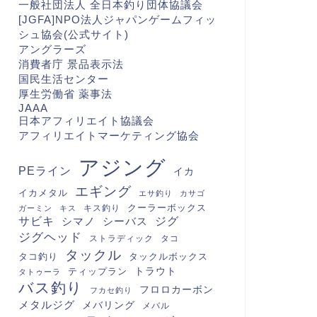
一般社団法人 全日本釣り団体協議会
[JGFA]NPO法人ジャパンゲームフィッ
シュ協会(公式サイト)
アングラーズ
消費者庁 景品表示法
国民生活センター
厚生労働省 薬事法
JAAA
日本アフィリエイト協議会
アフィリエイトマーケティング協会
アジング
PEライン
イカ
エギング
イカメタル
エサ釣り
カサゴ
クーラーボックス
キス釣り
ガーミン
キス
サビキ
シマノ
シーバス
ジグ
ジグヘッド
ストラディック
タコ
タックル
タコ釣り
タックルボックス
トラウト
ティップラン
タトゥーラ
バス釣り
フロロカーボン
フカセ釣り
メタルジグ
メバリング
メバル