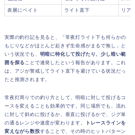
表層にベイト
ライト直下
リア
実際の釣行記を見ると、「常夜灯ライト下も何らかの
もじりなどがほとんど起きず生命感がまるで無し」と
いう状況でも、
明暗に特化して投げたり、少し暗い範
囲を探る
ことで連発したという報告があります。これ
は、アジが警戒してライト直下を避けている状況だっ
たと推測されます。
常夜灯周りでの釣り方として、明暗に対して投げるコ
ースを変えることも効果的です。同じ場所でも、流れ
に対して斜めに投げるか、垂直に投げるかで、ジグ単
の通るレンジや速度が変わります。
トレースラインを
変えながら数投
することで、その時のヒットパターン