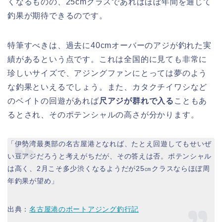
くなるものの、25cmクラスであればほぼ年間を通じて
釣果が期待できるのです。
特筆すべきは、過去に40cmオーバーのアジが釣れた実
績があるという点です。これは全国的に見ても非常に
珍しいサイズで、アジングファンにとっては夢のよう
な釣果といえるでしょう。また、カタクチイワシなど
のベイトの回遊があれば
尺アジが群れで入る
こともあ
るとされ、そのポテンシャルの高さが分かります。
「伊勢湾最奥部の名古屋港となれば、たとえ回遊してもせいぜ
い豆アジだろうと考えがちだが、その答えは否。ポテンシャル
は高く、2月こそ多少渋くなるようだが25㎝クラスならほぼ周
年釣果が望め」
出典：
名古屋港のボートアジング釣行記