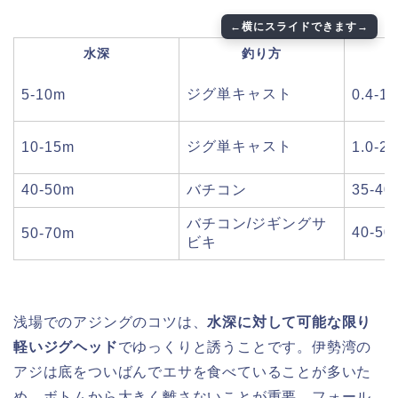
水深
釣り方
ジグ単キャスト
5-10m
0.4-1.
ジグ単キャスト
10-15m
1.0-2.
40-50m
バチコン
35-4
バチコン/ジギングサ
40-5
50-70m
ビキ
浅場でのアジングのコツは、
水深に対して可能な限り
軽いジグヘッド
でゆっくりと誘うことです。伊勢湾の
アジは底をついばんでエサを食べていることが多いた
め、ボトムから大きく離さないことが重要。フォール