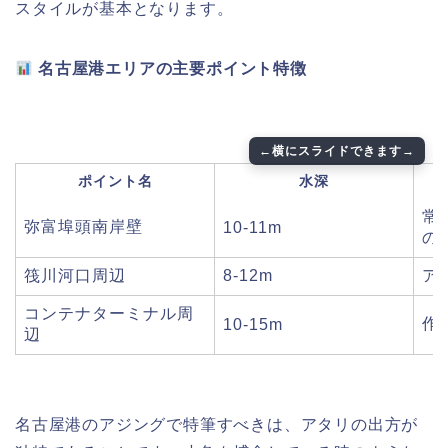
スタイルが基本となります。
名古屋港エリアの主要ポイント特徴
ポイント名
水深
常
弥富埠頭南岸壁
10-11m
の
筏川河口周辺
8-12m
ア
コンテナターミナル周
作
10-15m
辺
名古屋港のアジングで特筆すべきは、アタリの出方が