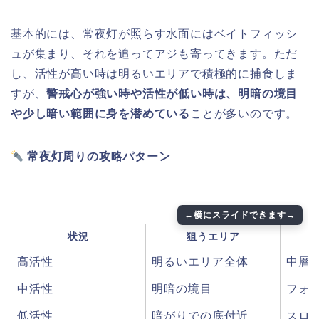
基本的には、常夜灯が照らす水面にはベイトフィッシ
ュが集まり、それを追ってアジも寄ってきます。ただ
し、活性が高い時は明るいエリアで積極的に捕食しま
すが、
警戒心が強い時や活性が低い時は、明暗の境目
や少し暗い範囲に身を潜めている
ことが多いのです。
常夜灯周りの攻略パターン
状況
狙うエリア
高活性
明るいエリア全体
中層
中活性
明暗の境目
フォ
低活性
暗がりでの底付近
スロ