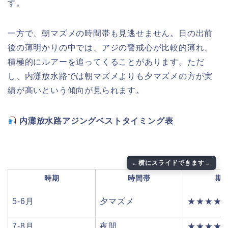
す。
一方で、朝マズメの時間帯も見逃せません。日の出前
後の薄明かりの中では、アジの警戒心が比較的薄れ、
積極的にルアーを追ってくることがあります。ただ
し、内灘放水路では朝マズメよりも夕マズメの方が実
績が高いという傾向が見られます。
内灘放水路アジングベストタイミング表
時期
時間帯
期
5-6月
夕マズメ
★★★★
7-8月
夜間
★★★★