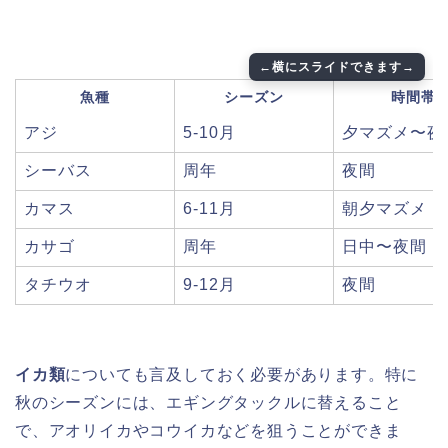
魚種
シーズン
時間帯
アジ
5-10月
夕マズメ〜夜
シーバス
周年
夜間
カマス
6-11月
朝夕マズメ
カサゴ
周年
日中〜夜間
タチウオ
9-12月
夜間
イカ類
についても言及しておく必要があります。特に
秋のシーズンには、エギングタックルに替えること
で、アオリイカやコウイカなどを狙うことができま