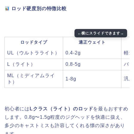
ロッド硬度別の特徴比較
ロッドタイプ
適正ウェイト
UL（ウルトラライト）
0.4-2g
軽量
L（ライト）
0.8-5g
バラ
ML（ミディアムライ
汎用
1-8g
ト）
初心者には
Lクラス（ライト）のロッド
を最もおすすめ
します。0.8g〜1.5g程度のジグヘッドを快適に扱え、
多少のキャストミスも許容してくれる懐の深さがあり
ます。