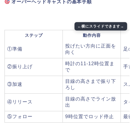
オーバーヘッドキャストの基本手順
ステップ
動作内容
投げたい方向に正面を
①準備
足の
向く
時計の11-12時位置ま
②振り上げ
手首
で
目線の高さまで振り下
③加速
スム
ろし
目線の高さでライン放
④リリース
タイ
出
⑤フォロー
9時位置でロッド停止
最後