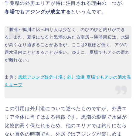
千葉県の外房エリアが特に注目される理由の一つが、
冬場でもアジングが成立する
という点です。
「勝浦～鴨川に比べ釣り人は少なく、のびのびと釣りができ
る。また、夏場になると黒潮のあたる南房～勝浦周辺は、水温
が高くなり過ぎることがあるが、ここは3度ほど低く、アジの
適水温内にとどまることが多い。ゆえに、夏場でもアジの群れ
が離れない」
出典：
房総アジング好釣り場：外川漁港 夏場でもアジの適水温
をキープ
この引用は外川港について述べたものですが、外房エ
リア全体に当てはまる特徴です。黒潮の影響で水温が
比較的高く保たれるため、他のエリアでは釣りになら
ない真冬の時期でも、外房ではアジングが楽しめま