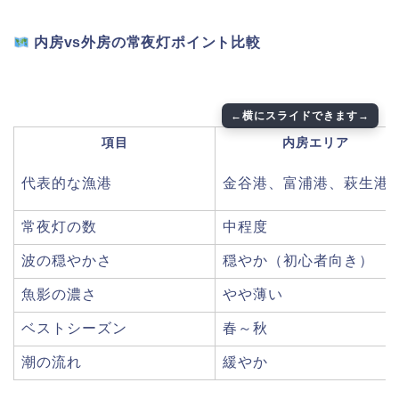
内房vs外房の常夜灯ポイント比較
項目
内房エリア
代表的な漁港
金谷港、富浦港、萩生港
常夜灯の数
中程度
波の穏やかさ
穏やか（初心者向き）
魚影の濃さ
やや薄い
ベストシーズン
春～秋
潮の流れ
緩やか