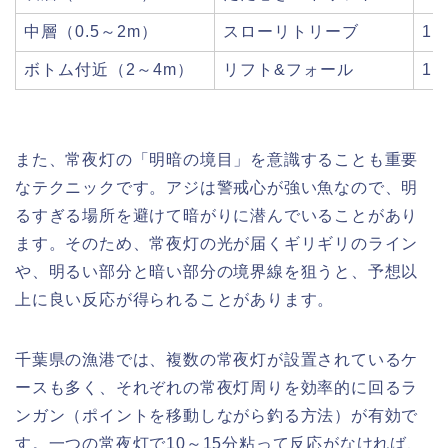
中層（0.5～2m）
スローリトリーブ
1～
ボトム付近（2～4m）
リフト&フォール
1.
また、常夜灯の「明暗の境目」を意識することも重要
なテクニックです。アジは警戒心が強い魚なので、明
るすぎる場所を避けて暗がりに潜んでいることがあり
ます。そのため、常夜灯の光が届くギリギリのライン
や、明るい部分と暗い部分の境界線を狙うと、予想以
上に良い反応が得られることがあります。
千葉県の漁港では、複数の常夜灯が設置されているケ
ースも多く、それぞれの常夜灯周りを効率的に回るラ
ンガン（ポイントを移動しながら釣る方法）が有効で
す。一つの常夜灯で10～15分粘って反応がなければ、