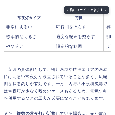
常夜灯タイプ
特徴
非常に明るい
広範囲を照らす
扇状
標準的な明るさ
適度な範囲を照らす
明暗
やや暗い
限定的な範囲
真下
千葉県の具体例として、鴨川漁港や勝浦エリアの漁港
には明るい常夜灯が設置されていることが多く、広範
囲を探る釣りが有効です。一方、内房の小規模漁港で
は常夜灯が少なく暗めのケースもあるため、電気ウキ
を併用するなどの工夫が必要になることもあります。
また、
複数の常夜灯が近接している場合
は、光が重な