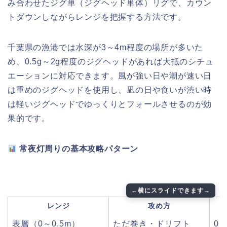
み合わせたジグ単（ジグヘッド単体）リグで、カウン
トダウンしながらレンジを把握する方法です。
千葉県の漁港では水深が3～4m程度の場所が多いた
め、0.5g～2g程度のジグヘッドがあれば大抵のシチュ
エーションに対応できます。風が強い日や潮が速い日
は重めのジグヘッドを使用し、凪の日や食いが渋い時
は軽いジグヘッドでゆっくりとフォールさせるのが効
果的です。
常夜灯周りの基本攻略パターン
レンジ
攻め方
表層（0～0.5m）
ただ巻き・ドリフト
0.