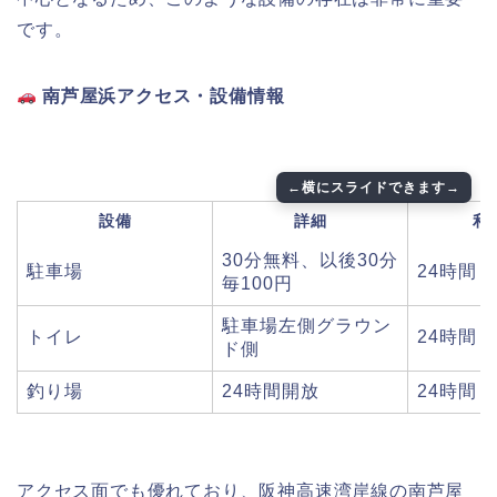
です。
南芦屋浜アクセス・設備情報
設備
詳細
利
30分無料、以後30分
駐車場
24時間
毎100円
駐車場左側グラウン
トイレ
24時間
ド側
釣り場
24時間開放
24時間
アクセス面でも優れており、阪神高速湾岸線の南芦屋