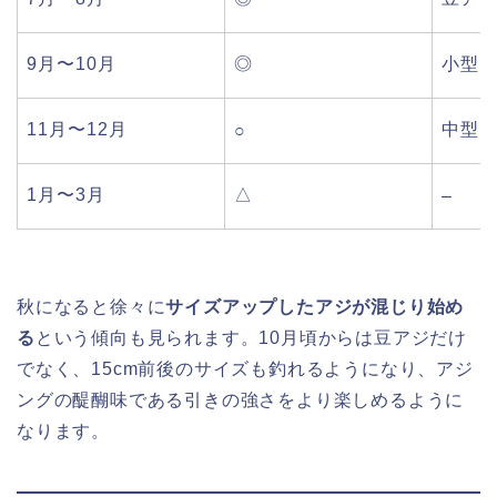
9月〜10月
◎
小型
11月〜12月
中型
○
1月〜3月
△
–
秋になると徐々に
サイズアップしたアジが混じり始め
る
という傾向も見られます。10月頃からは豆アジだけ
でなく、15cm前後のサイズも釣れるようになり、アジ
ングの醍醐味である引きの強さをより楽しめるように
なります。