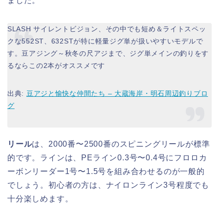
ました。
SLASH サイレントビジョン、その中でも短め＆ライトスペッ
クな552ST、632STが特に軽量ジグ単が扱いやすいモデルで
す。豆アジング～秋冬の尺アジまで、ジグ単メインの釣りをす
るならこの2本がオススメです
出典:
豆アジと愉快な仲間たち – 大蔵海岸・明石周辺釣りブロ
グ
リール
は、2000番〜2500番のスピニングリールが標準
的です。ラインは、PEライン0.3号〜0.4号にフロロカ
ーボンリーダー1号〜1.5号を組み合わせるのが一般的
でしょう。初心者の方は、ナイロンライン3号程度でも
十分楽しめます。