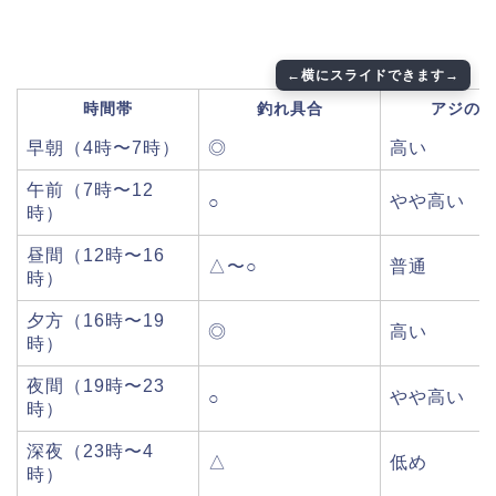
時間帯
釣れ具合
アジの
早朝（4時〜7時）
◎
高い
午前（7時〜12
やや高い
○
時）
昼間（12時〜16
△〜○
普通
時）
夕方（16時〜19
◎
高い
時）
夜間（19時〜23
やや高い
○
時）
深夜（23時〜4
△
低め
時）