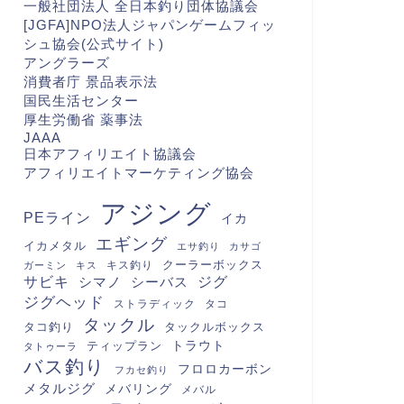
一般社団法人 全日本釣り団体協議会
[JGFA]NPO法人ジャパンゲームフィッ
シュ協会(公式サイト)
アングラーズ
消費者庁 景品表示法
国民生活センター
厚生労働省 薬事法
JAAA
日本アフィリエイト協議会
アフィリエイトマーケティング協会
アジング
PEライン
イカ
エギング
イカメタル
エサ釣り
カサゴ
クーラーボックス
キス釣り
ガーミン
キス
サビキ
シマノ
シーバス
ジグ
ジグヘッド
ストラディック
タコ
タックル
タコ釣り
タックルボックス
トラウト
ティップラン
タトゥーラ
バス釣り
フロロカーボン
フカセ釣り
メタルジグ
メバリング
メバル