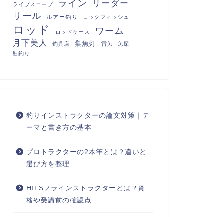
ライン
リーダー
ライブスコープ
リール
ルアー釣り
ロックフィッシュ
ロッド
ワーム
ロッドケース
月下美人
集魚灯
釣具店
雷魚
魚探
鮎釣り
釣りインストラクターの論文対策｜テ
ーマと書き方の基本
プロトラクターの2本竿とは？違いと
選び方を整理
HITSフラインストラクターとは？資
格や受講前の確認点