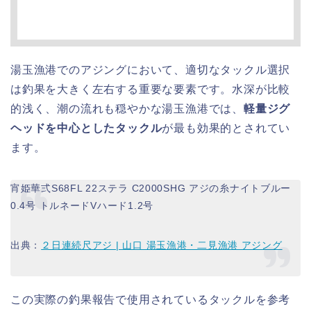
湯玉漁港でのアジングにおいて、適切なタックル選択
は釣果を大きく左右する重要な要素です。水深が比較
的浅く、潮の流れも穏やかな湯玉漁港では、
軽量ジグ
ヘッドを中心としたタックル
が最も効果的とされてい
ます。
宵姫華弍S68FL 22ステラ C2000SHG アジの糸ナイトブルー
0.4号 トルネードVハード1.2号
出典：
２日連続尺アジ | 山口 湯玉漁港・二見漁港 アジング
この実際の釣果報告で使用されているタックルを参考