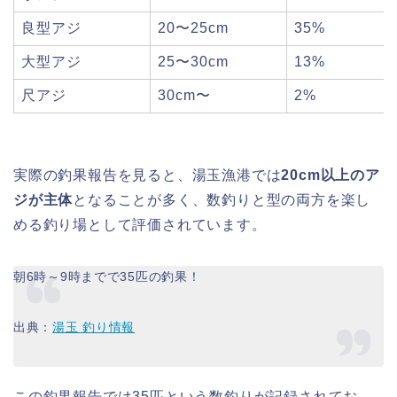
良型アジ
20〜25cm
35%
大型アジ
25〜30cm
13%
尺アジ
30cm〜
2%
実際の釣果報告を見ると、湯玉漁港では
20cm以上のア
ジが主体
となることが多く、数釣りと型の両方を楽し
める釣り場として評価されています。
朝6時～9時までで35匹の釣果！
出典：
湯玉 釣り情報
この釣果報告では35匹という数釣りが記録されてお