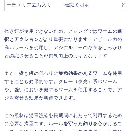
一部エリア立ち入り
標識で明示
許
撒き餌が使用できないため、アジングでは
ワームの選
択とアクション
がより重要になります。アピール力の
高いワームを使用し、アジにルアーの存在をしっかり
と認識させることが釣果向上のカギとなります。
また、撒き餌の代わりに
集魚効果のあるワーム
を使用
することも効果的です。グロー（夜光）系のワーム
や、強いにおいを発するワームを使用することで、ア
ジを寄せる効果が期待できます。
この規制は湯玉漁港を長期間にわたって利用するため
に必要な措置です。
ルールを守った釣り
を心がけるこ