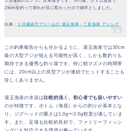
２日連続の尺アジ。出来過ぎです。その後、ボトム放置で
29cmを釣って群れが豆に変わったので納竿としました。
出典：
２日連続尺アジ | 山口 湯玉漁港・二見漁港 アジング
この釣果報告からも分かるように、湯玉漁港では30cm
級の大型アジが狙える可能性が高く、しかも数釣りも
期待できる優秀な釣り場です。特に朝マズメの時間帯
には、20cm以上の良型アジが連続でヒットすることも
珍しくありません。
湯玉漁港の水深は
比較的浅く、初心者でも扱いやすい
のが特徴です。ボトム（海底）からの釣りが基本とな
り、ジグヘッドの重さは1.0g〜2.0g程度が適していま
す。また、足場も比較的良好で、ファミリーフィッシ
ングにも対応できる環境が整っています。