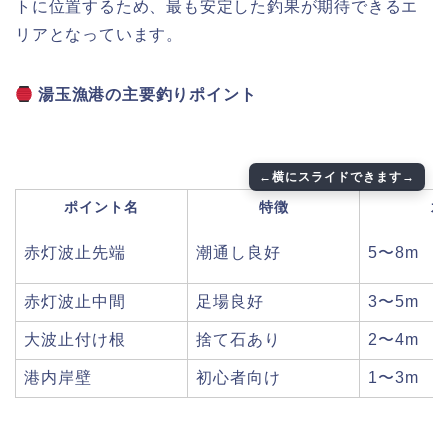
トに位置するため、最も安定した釣果が期待できるエ
リアとなっています。
湯玉漁港の主要釣りポイント
ポイント名
特徴
水
赤灯波止先端
潮通し良好
5〜8m
赤灯波止中間
足場良好
3〜5m
大波止付け根
捨て石あり
2〜4m
港内岸壁
初心者向け
1〜3m