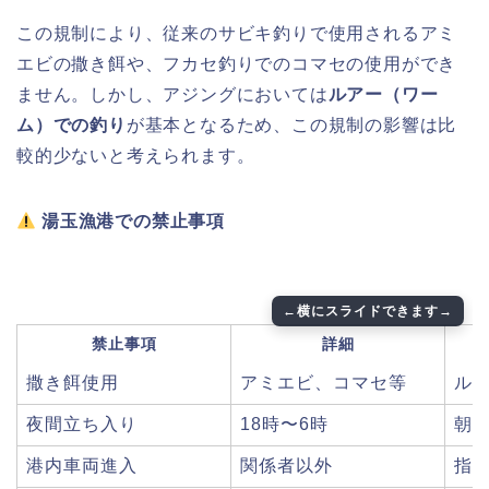
この規制により、従来のサビキ釣りで使用されるアミ
エビの撒き餌や、フカセ釣りでのコマセの使用ができ
ません。しかし、アジングにおいては
ルアー（ワー
ム）での釣り
が基本となるため、この規制の影響は比
較的少ないと考えられます。
湯玉漁港での禁止事項
禁止事項
詳細
撒き餌使用
アミエビ、コマセ等
ル
夜間立ち入り
18時〜6時
朝
港内車両進入
関係者以外
指