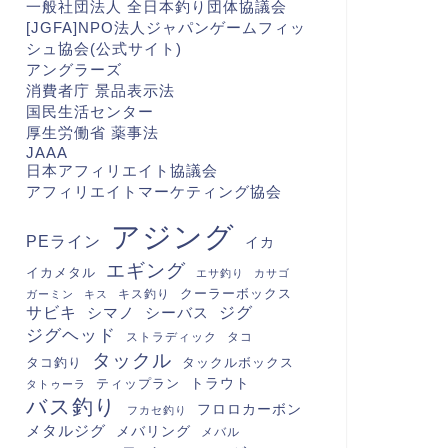
一般社団法人 全日本釣り団体協議会
[JGFA]NPO法人ジャパンゲームフィッ
シュ協会(公式サイト)
アングラーズ
消費者庁 景品表示法
国民生活センター
厚生労働省 薬事法
JAAA
日本アフィリエイト協議会
アフィリエイトマーケティング協会
アジング
PEライン
イカ
エギング
イカメタル
エサ釣り
カサゴ
クーラーボックス
キス釣り
ガーミン
キス
サビキ
シマノ
シーバス
ジグ
ジグヘッド
ストラディック
タコ
タックル
タコ釣り
タックルボックス
トラウト
ティップラン
タトゥーラ
バス釣り
フロロカーボン
フカセ釣り
メタルジグ
メバリング
メバル