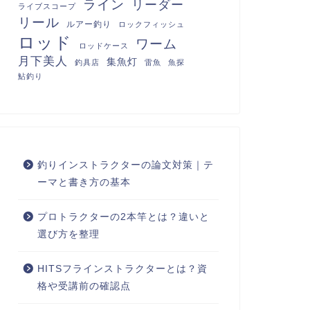
ライン
リーダー
ライブスコープ
リール
ルアー釣り
ロックフィッシュ
ロッド
ワーム
ロッドケース
月下美人
集魚灯
釣具店
雷魚
魚探
鮎釣り
釣りインストラクターの論文対策｜テ
ーマと書き方の基本
プロトラクターの2本竿とは？違いと
選び方を整理
HITSフラインストラクターとは？資
格や受講前の確認点