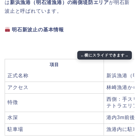
は
新浜漁港（明石浦漁港）の南側堤防エリア
が明石新
波止と呼ばれています。
明石新波止の基本情報
項目
正式名称
新浜漁港（明
アクセス
林崎漁港から
西側：手スリ
特徴
テトラエリア
水深
港内3m前後 
駐車場
漁港内に駐車