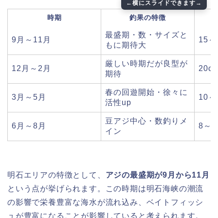
時期
釣果の特徴
最盛期・数・サイズと
9月～11月
15～
もに期待大
厳しい時期だが良型が
12月～2月
20c
期待
春の回遊開始・徐々に
3月～5月
10～
活性up
豆アジ中心・数釣りメ
6月～8月
8～1
イン
明石エリアの特徴として、
アジの最盛期が9月から11月
という点が挙げられます。この時期は明石海峡の潮流
の影響で栄養豊富な海水が流れ込み、ベイトフィッシ
ュが豊富になることが影響していると考えられます。