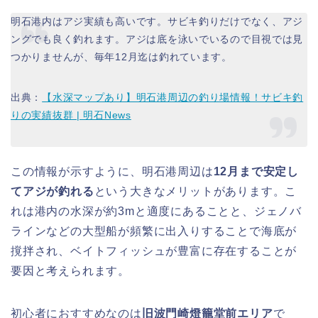
明石港内はアジ実績も高いです。サビキ釣りだけでなく、アジ
ングでも良く釣れます。アジは底を泳いでいるので目視では見
つかりませんが、毎年12月迄は釣れています。
出典：
【水深マップあり】明石港周辺の釣り場情報！サビキ釣
りの実績抜群 | 明石News
この情報が示すように、明石港周辺は
12月まで安定し
てアジが釣れる
という大きなメリットがあります。こ
れは港内の水深が約3mと適度にあることと、ジェノバ
ラインなどの大型船が頻繁に出入りすることで海底が
撹拌され、ベイトフィッシュが豊富に存在することが
要因と考えられます。
初心者におすすめなのは
旧波門崎燈籠堂前エリア
で