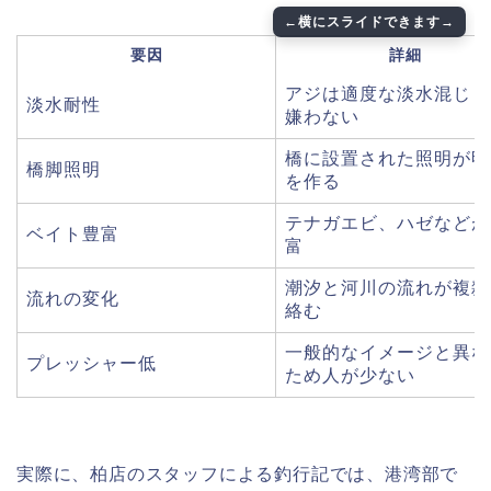
要因
詳細
アジは適度な淡水混じり
淡水耐性
嫌わない
橋に設置された照明が明
橋脚照明
を作る
テナガエビ、ハゼなどが
ベイト豊富
富
潮汐と河川の流れが複雑
流れの変化
絡む
一般的なイメージと異な
プレッシャー低
ため人が少ない
実際に、柏店のスタッフによる釣行記では、港湾部で