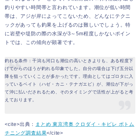
釣りやすい時間帯と言われています。潮位が低い時間
帯は、アジが岸によってこないため、どんなにテクニ
ックがあっても釣果を上げるのは難しいでしょう。特
に岩壁や堤防の際の水深が3～5m程度しかないポイン
トでは、この傾向が顕著です。
釣れる条件：干潟も河口も潮位の高いときよりも、ある程度下
げてからのほうが釣れる印象でした。自分の場合は下げ五分以
降を狙っていくことが多かったです。理由としてはゴロタに入
っているベイト（ハゼ・カニ・テナガエビ）が、潮位が下がっ
て沖に払いだされるため、そのタイミングで活性が上がると考
えております。
<cite>出典：
まとめ 東京湾奥 クロダイ・キビレ ボトム
チニング調査結果
</cite>