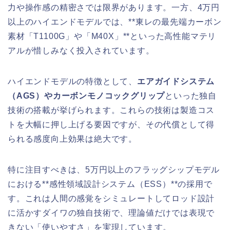
力や操作感の精密さでは限界があります。一方、4万円
以上のハイエンドモデルでは、**東レの最先端カーボン
素材「T1100G」や「M40X」**といった高性能マテリ
アルが惜しみなく投入されています。
ハイエンドモデルの特徴として、
エアガイドシステム
（AGS）やカーボンモノコックグリップ
といった独自
技術の搭載が挙げられます。これらの技術は製造コス
トを大幅に押し上げる要因ですが、その代償として得
られる感度向上効果は絶大です。
特に注目すべきは、5万円以上のフラッグシップモデル
における**感性領域設計システム（ESS）**の採用で
す。これは人間の感覚をシミュレートしてロッド設計
に活かすダイワの独自技術で、理論値だけでは表現で
きない「使いやすさ」を実現しています。