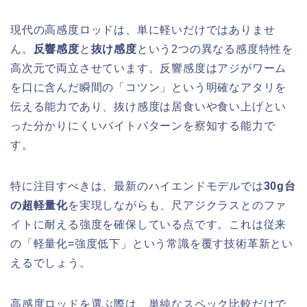
現代の高感度ロッドは、単に軽いだけではありませ
ん。
反響感度
と
抜け感度
という2つの異なる感度特性を
高次元で両立させています。反響感度はアジがワーム
を口に含んだ瞬間の「コツン」という明確なアタリを
伝える能力であり、抜け感度は居食いや食い上げとい
った分かりにくいバイトパターンを察知する能力で
す。
特に注目すべきは、最新のハイエンドモデルでは
30g台
の超軽量化
を実現しながらも、尺アジクラスとのファ
イトに耐える強度を確保している点です。これは従来
の「軽量化=強度低下」という常識を覆す技術革新とい
えるでしょう。
高感度ロッドを選ぶ際は、単純なスペック比較だけで