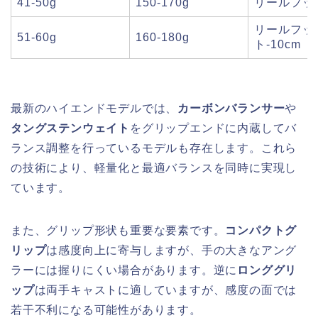
41-50g
150-170g
リールフット
リールフッ
51-60g
160-180g
ト-10cm
最新のハイエンドモデルでは、
カーボンバランサー
や
タングステンウェイト
をグリップエンドに内蔵してバ
ランス調整を行っているモデルも存在します。これら
の技術により、軽量化と最適バランスを同時に実現し
ています。
また、グリップ形状も重要な要素です。
コンパクトグ
リップ
は感度向上に寄与しますが、手の大きなアング
ラーには握りにくい場合があります。逆に
ロンググリ
ップ
は両手キャストに適していますが、感度の面では
若干不利になる可能性があります。