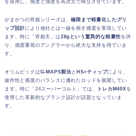
を採用し、感度と強度を高次元で両立させています。
がまかつの宵姫シリーズは、
極限まで軽量化したグリ
ップ設計
により他社とは一線を画す感度を実現してい
ます。特に「宵姫天」は
28gという驚異的な軽量性
を誇
り、感度重視のアングラーから絶大な支持を得ていま
す。
オリムピックは
G-MAPS製法
と
HS+ティップ
により、
操作性と感度のバランスに優れたロッドを展開してい
ます。特に「24スーパーコルト」では、
トレカM40X
を
使用した革新的なブランク設計が話題となっていま
す。