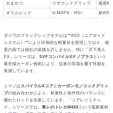
がまかつ
リザウンドグリップ
感度特
オリムピック
G-MAPS・HS+
操作性
ダイワのフラッグシップモデルは**AGS（エアガイド
システム）**により圧倒的な軽量化を実現しており、感
度の面では他社の追随を許しません。特に「月下美人
EX」シリーズは、
SVFコンパイルXナノプラス
という
最先端カーボン技術により、従来の常識を覆す性能を
発揮しています。
シマノは
スパイラルXコア
と
カーボンモノコックグリッ
プ
の組み合わせにより、軽量性と操作性のバランスに
優れたロッドを生産しています。「ソアレリミテッ
ド」シリーズでは、
東レのトレカM46X
という最新素材