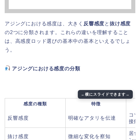
アジングにおける感度は、大きく
反響感度
と
抜け感度
の2つに分類されます。これらの違いを理解すること
は、高感度ロッド選びの基本中の基本といえるでしょ
う。
アジングにおける感度の分類
感度の種類
特徴
コツ
反響感度
明確なアタリを伝達
接触
居食
抜け感度
微細な変化を察知
ンシ