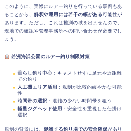
このように、実際にルアー釣りを行っている事例もあ
ることから、
解釈や運用には若干の幅がある
可能性が
あります。ただし、これは推測の域を出ませんので、
現地での確認や管理事務所への問い合わせが必要でし
ょう。
若洲海浜公園のルアー釣り制限対策
垂らし釣り中心
：キャストせずに足元や近距離
での釣り
人工磯エリア活用
：規制が比較的緩やかな可能
性
時間帯の選択
：混雑の少ない時間帯を狙う
軽量ジグヘッド使用
：安全性を重視した仕掛け
選択
規制の背景には、
混雑する釣り場での安全確保
があり