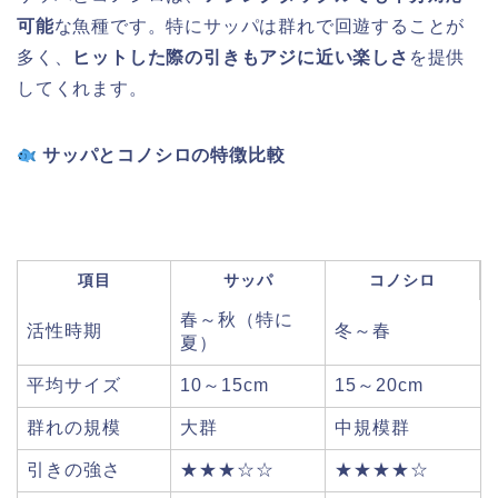
可能
な魚種です。特にサッパは群れで回遊することが
多く、
ヒットした際の引きもアジに近い楽しさ
を提供
してくれます。
サッパとコノシロの特徴比較
項目
サッパ
コノシロ
春～秋（特に
活性時期
冬～春
夏）
平均サイズ
10～15cm
15～20cm
群れの規模
大群
中規模群
引きの強さ
★★★☆☆
★★★★☆