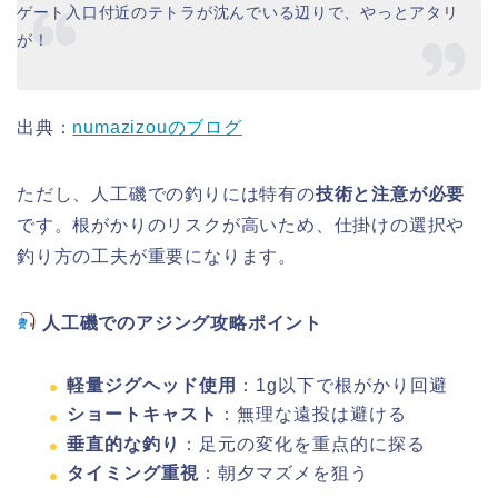
ゲート入口付近のテトラが沈んでいる辺りで、やっとアタリ
が！
出典：
numazizouのブログ
ただし、人工磯での釣りには特有の
技術と注意が必要
です。根がかりのリスクが高いため、仕掛けの選択や
釣り方の工夫が重要になります。
人工磯でのアジング攻略ポイント
軽量ジグヘッド使用
：1g以下で根がかり回避
ショートキャスト
：無理な遠投は避ける
垂直的な釣り
：足元の変化を重点的に探る
タイミング重視
：朝夕マズメを狙う