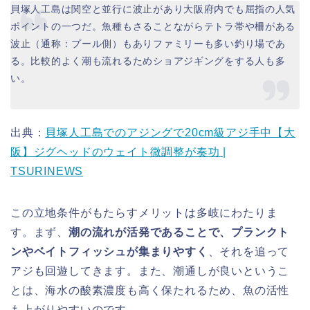
貝塚人工島は関空と並行に波止があり大阪府内でも屈指の人気
ポイントの一つだ。魚種もさることながらテトラ帯や柵がある
波止（通称：プール側）もありファミリーも多い釣り場であ
る。比較的よく潮も流れるためショアジギングをする人も多
い。
出典：
貝塚人工島でのアジングで20cm級アジ手中【大
阪】ジグヘッドのウェイト微調整が奏功 |
TSURINEWS
この立地条件がもたらすメリットは多岐にわたりま
す。まず、
潮の流れが活発であることで、プランクト
ンやベイトフィッシュが集まりやすく
、それを追って
アジも回遊してきます。また、潮通しが良いというこ
とは、海水の酸素濃度も高く保たれるため、魚の活性
も上がりやすいのです。