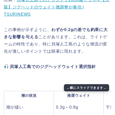
阪】ジグヘッドのウェイト微調整が奏功 |
TSURINEWS
この事例が示すように、
わずか0.2gの差でも釣果に大
きな影響を与える
ことがあります。これは、ライトゲ
ームの特性であり、特に貝塚人工島のような潮流の変
化が激しいポイントでは顕著に現れます。
貝塚人工島でのジグヘッドウェイト選択指針
潮の状況
推奨ウェイト
潮が緩い
0.3g～0.8g
干潮