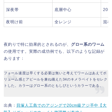
深夜帯
底層中心
20
夜明け前
全レンジ
混在
夜釣りで特に効果的とされるのが、
グロー系のワーム
の使用です。実際の成功例でも、以下のような記録が
あります：
フォール速度は早くする必要は無いと考えてワームはあえてボ
リューム感とアピールを兼ね備えた34のキメラベイトをセレク
トした。カラーはグロー系のともしびというカラーである。
出典：
貝塚人工島でのアジングで20cm級アジ手中【大