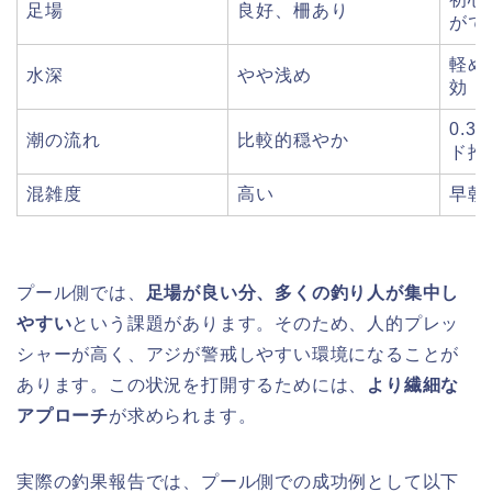
足場
良好、柵あり
がで
軽め
水深
やや浅め
効
0.3
潮の流れ
比較的穏やか
ド推
混雑度
高い
早朝
プール側では、
足場が良い分、多くの釣り人が集中し
やすい
という課題があります。そのため、人的プレッ
シャーが高く、アジが警戒しやすい環境になることが
あります。この状況を打開するためには、
より繊細な
アプローチ
が求められます。
実際の釣果報告では、プール側での成功例として以下