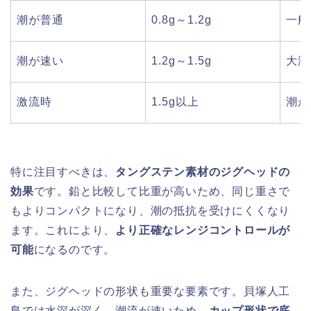
潮が普通
0.8g～1.2g
一般
潮が速い
1.2g～1.5g
大潮
激流時
1.5g以上
潮が
特に注目すべきは、
タングステン素材のジグヘッドの
効果
です。鉛と比較して比重が高いため、同じ重さで
もよりコンパクトになり、潮の抵抗を受けにくくなり
ます。これにより、
より正確なレンジコントロールが
可能
になるのです。
また、ジグヘッドの形状も重要な要素です。貝塚人工
島では水深が深く、潮流が速いため、
カップ形状で底