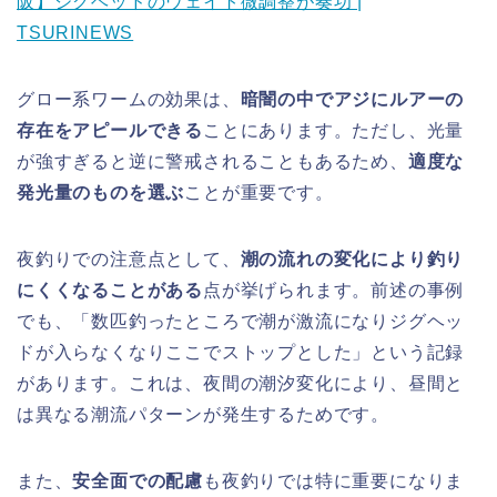
阪】ジグヘッドのウェイト微調整が奏功 |
TSURINEWS
グロー系ワームの効果は、
暗闇の中でアジにルアーの
存在をアピールできる
ことにあります。ただし、光量
が強すぎると逆に警戒されることもあるため、
適度な
発光量のものを選ぶ
ことが重要です。
夜釣りでの注意点として、
潮の流れの変化により釣り
にくくなることがある
点が挙げられます。前述の事例
でも、「数匹釣ったところで潮が激流になりジグヘッ
ドが入らなくなりここでストップとした」という記録
があります。これは、夜間の潮汐変化により、昼間と
は異なる潮流パターンが発生するためです。
また、
安全面での配慮
も夜釣りでは特に重要になりま