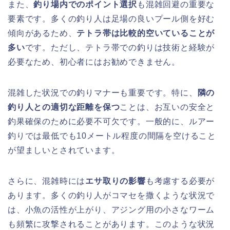
また、
釣り場内でのポイント選択
も混雑回避の重要な
要素です。多くの釣り人は足場の良いプール側を好む
傾向があるため、
テトラ帯は比較的空いていることが
多い
です。ただし、テトラ帯での釣りは技術と経験が
必要なため、初心者にはお勧めできません。
混雑した状況での釣りマナーも重要です。特に、
隣の
釣り人との適切な距離を保つ
ことは、お互いの安全と
釣果確保のために必要不可欠です。一般的に、ルアー
釣りでは最低でも10メートル程度の間隔を空けること
が望ましいとされています。
さらに、混雑時には
エサ取りの影響
も考慮する必要が
あります。多くの釣り人がコマセを撒くような状況で
は、小魚の活性が上がり、アジング用の小さなワーム
も頻繁に攻撃されることがあります。このような状況