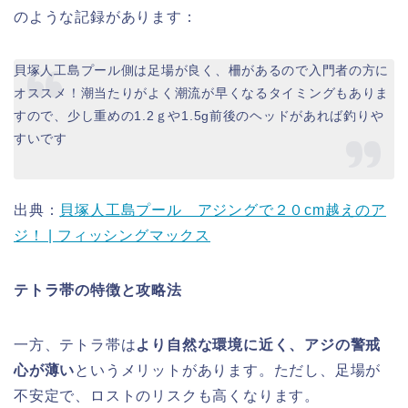
のような記録があります：
貝塚人工島プール側は足場が良く、柵があるので入門者の方に
オススメ！潮当たりがよく潮流が早くなるタイミングもありま
すので、少し重めの1.2ｇや1.5g前後のヘッドがあれば釣りや
すいです
出典：
貝塚人工島プール アジングで２０cm越えのア
ジ！ | フィッシングマックス
テトラ帯の特徴と攻略法
一方、テトラ帯は
より自然な環境に近く、アジの警戒
心が薄い
というメリットがあります。ただし、足場が
不安定で、ロストのリスクも高くなります。