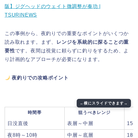
阪】ジグヘッドのウェイト微調整が奏功 |
TSURINEWS
この事例から、夜釣りでの重要なポイントがいくつか
読み取れます。まず、
レンジを系統的に探ることの重
要性
です。夜間は視覚に頼らずに釣りをするため、よ
り計画的なアプローチが必要になります。
夜釣りでの攻略ポイント
時間帯
狙うべきレンジ
日没直後
表層～中層
15c
夜8時～10時
中層～底層
18c