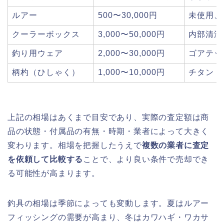
ルアー
500〜30,000円
未使用、
クーラーボックス
3,000〜50,000円
内部清潔
釣り用ウェア
2,000〜30,000円
ゴアテッ
柄杓（ひしゃく）
1,000〜10,000円
チタン・
上記の相場はあくまで目安であり、実際の査定額は商
品の状態・付属品の有無・時期・業者によって大きく
変わります。相場を把握したうえで
複数の業者に査定
を依頼して比較する
ことで、より良い条件で売却でき
る可能性が高まります。
釣具の相場は季節によっても変動します。夏はルアー
フィッシングの需要が高まり、冬はカワハギ・ワカサ