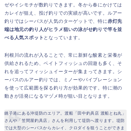
ゼやイシモチが数釣りできます。冬から春にかけては
カレイが狙え、投げ釣りでの実績が高いです。ルアー
釣りではシーバスが人気のターゲットで、特に
赤灯先
端は地元の釣り人がヒラメ狙いの泳がせ釣りで竿を並
べる人気スポット
となっています。
利根川の流れが入ることで、常に新鮮な酸素と栄養が
供給されるため、ベイトフィッシュの回遊も多く、そ
れを追ってフィッシュイーターが集まってきます。シ
ーバスのルアー釣りでは、ミノーやバイブレーション
を使って広範囲を探る釣り方が効果的です。特に潮の
動きが活発になるマヅメ時が狙い目となります。
銚子港にある沖堤防のエリア。渡船「田中釣具店 渡船とね丸」
さんや「笠間屋釣具店」さんを利用して堤防へ渡ります。堤防
では大型のシーバスからカレイ、クロダイを狙うことができま