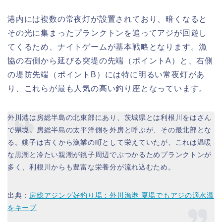
港内には複数の常夜灯が設置されており、暗くなると
その光に集まったプランクトンを追ってアジが回遊し
てくるため、ナイトゲームが基本戦略となります。漁
協の右側から延びる突堤の先端（ポイントA）と、右側
の堤防先端（ポイントB）には特に明るい常夜灯があ
り、これらが最も人気の高い釣り座となっています。
外川港は房総半島の北東部にあり、茨城県とは利根川をはさん
で県境。房総半島の太平洋側を外房と呼ぶが、その最北部とな
る。銚子は古くから漁業の町として栄えていたが、これは温暖
な黒潮と冷たい親潮が銚子周辺でぶつかるためプランクトンが
多く、利根川からも豊富な栄養分が流れ込むため。
出典：
房総アジング好釣り場：外川漁港 夏場でもアジの適水温
をキープ