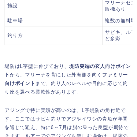
マリーナセン
施設
販機あり
駐車場
複数の無料駐
サビキ、ルア
釣り方
ど多彩
堤防はL字型に伸びており、
堤防突端の玄人向けポイン
ト
から、マリーナを背にした外海側を向く
ファミリー
向けポイント
まで、釣り人のレベルや目的に応じて釣
り座を選べる柔軟性があります。
アジングで特に実績が高いのは、L字堤防の角付近で
す。ここではサビキ釣りでアジやイワシの青魚が年間
を通じて狙え、特に6～7月は脂の乗った良型が期待で
きます。ルアーでのアジングを楽しむ場合は、堤防の