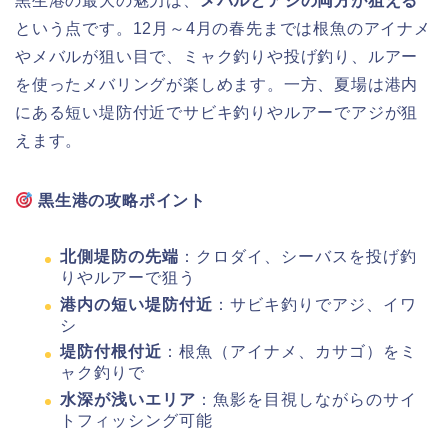
黒生港の最大の魅力は、
メバルとアジの両方が狙える
という点です。12月～4月の春先までは根魚のアイナメ
やメバルが狙い目で、ミャク釣りや投げ釣り、ルアー
を使ったメバリングが楽しめます。一方、夏場は港内
にある短い堤防付近でサビキ釣りやルアーでアジが狙
えます。
黒生港の攻略ポイント
北側堤防の先端
：クロダイ、シーバスを投げ釣
りやルアーで狙う
港内の短い堤防付近
：サビキ釣りでアジ、イワ
シ
堤防付根付近
：根魚（アイナメ、カサゴ）をミ
ャク釣りで
水深が浅いエリア
：魚影を目視しながらのサイ
トフィッシング可能