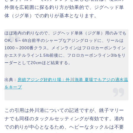
外側を広範囲に探る釣り方が効果的で、ジグヘッド単
体（ジグ単）での釣りが基本となります。
ほぼ港内の釣りなので、ジグヘッド単体（ジグ単）用のみでも
OK。5～6ft台前半のシャープなアジングロッドに、リールは
1000～2000番クラス。メインラインはフロロカーボンライン
かエステルライン1.5lb前後に、フロロカーボンライン3lbをリ
ーダーとして20cmほど結束する。
出典：
房総アジング好釣り場：外川漁港 夏場でもアジの適水温
をキープ
この引用は外川港についての記述ですが、銚子マリー
ナでも同様のタックルセッティングが有効です。港内
での釣りが中心となるため、ヘビーなタックルは不要