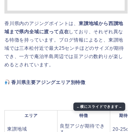
香川県内のアジングポイントは、
東讃地域から西讃地
域まで県内全域に渡って点在
しており、それぞれ異な
る特徴を持っています。ブログ情報によると、東讃地
域では三本松付近で最大25センチほどのサイズが期待
でき、一方で庵治半島周辺では豆アジの数釣りが楽し
めるとされています。
香川県主要アジングエリア別特徴
エリア
特徴
期待
良型アジが期待でき
東讃地域
20-25c