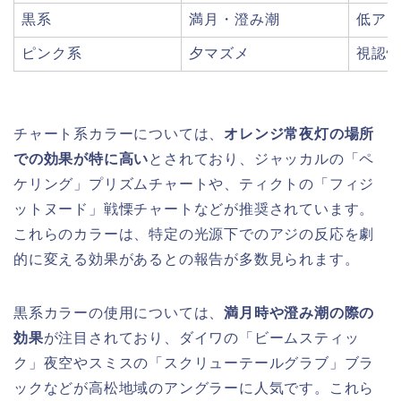
黒系
満月・澄み潮
低ア
ピンク系
夕マズメ
視認
チャート系カラーについては、
オレンジ常夜灯の場所
での効果が特に高い
とされており、ジャッカルの「ペ
ケリング」プリズムチャートや、ティクトの「フィジ
ットヌード」戦慄チャートなどが推奨されています。
これらのカラーは、特定の光源下でのアジの反応を劇
的に変える効果があるとの報告が多数見られます。
黒系カラーの使用については、
満月時や澄み潮の際の
効果
が注目されており、ダイワの「ビームスティッ
ク」夜空やスミスの「スクリューテールグラブ」ブラ
ックなどが高松地域のアングラーに人気です。これら