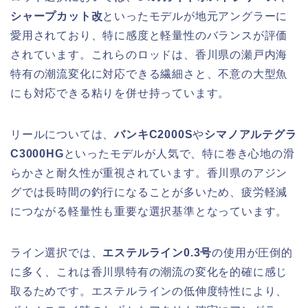
シャープカット改
といったモデルが地元アングラーに
愛用されており、特に感度と軽量性のバランスが評価
されています。これらのロッドは、香川県の瀬戸内海
特有の潮流変化に対応できる繊細さと、不意の大型魚
にも対応できる粘りを併せ持っています。
リールについては、
バンキC2000S
や
シマノアルテグラ
C3000HG
といったモデルが人気で、特に巻き心地の滑
らかさと耐久性が重視されています。香川県のアジン
グでは長時間の釣行になることが多いため、疲労軽減
につながる軽量性も重要な選択基準となっています。
ライン選択では、
エステルライン0.3号
の使用が圧倒的
に多く、これは香川県特有の潮流の変化を的確に感じ
取るためです。エステルラインの低伸度特性により、