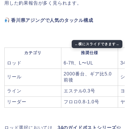
用した釣果報告が多く見られます。
香川県アジングで人気のタックル構成
カテゴリ
推奨仕様
ロッド
6-7ft、L〜UL
3
2000番台、ギア比5.0
リール
シ
前後
ライン
エステル0.3号
ヨ
リーダー
フロロ0.8-1.0号
ヤ
ロッド選択においては、
34のガイドポストシリーズ
や