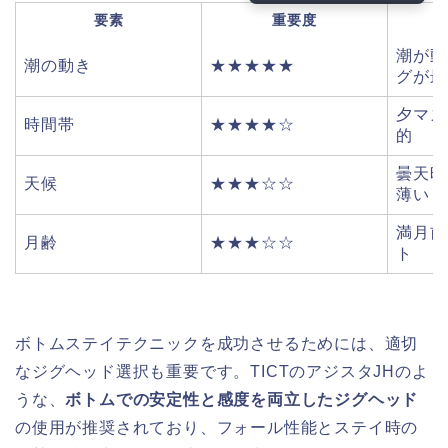
要素
重要度
潮が動
潮の動き
★★★★★
グが最
夕マズ
時間帯
★★★★☆
的
曇天時
天候
★★★☆☆
薄い
満月前
月齢
★★★☆☆
ト
ボトムステイテクニックを成功させるためには、適切
なジグヘッド選択も重要です。TICTのアジスタJHのよ
うな、
ボトムでの安定性と感度を両立したジグヘッド
の使用が推奨されており、フォール性能とステイ時の