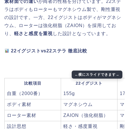
素材面での違い
が両者の性格を分けています。22ステ
ラはボディもローターもマグネシウム製で、剛性重視
の設計です。一方、22イグジストはボディがマグネシ
ウム、ローターは強化樹脂（ZAION）を採用してお
り、
軽さと感度を重視
した設計となっています。
22イグジストvs22ステラ 徹底比較
比較項目
22イグジスト
自重（2000番）
155g
170
ボディ素材
マグネシウム
マ
ローター素材
ZAION（強化樹脂）
マ
設計思想
軽さ・感度重視
剛