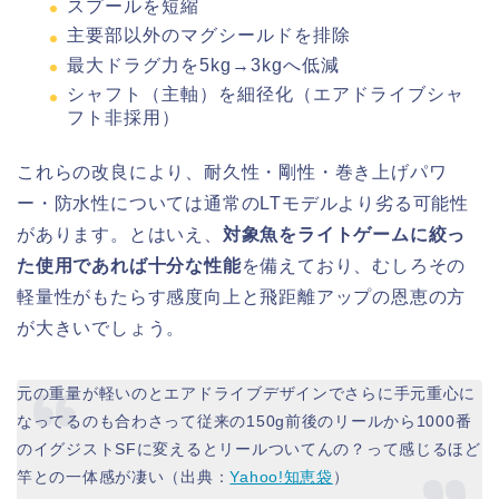
スプールを短縮
主要部以外のマグシールドを排除
最大ドラグ力を5kg→3kgへ低減
シャフト（主軸）を細径化（エアドライブシャ
フト非採用）
これらの改良により、耐久性・剛性・巻き上げパワ
ー・防水性については通常のLTモデルより劣る可能性
があります。とはいえ、
対象魚をライトゲームに絞っ
た使用であれば十分な性能
を備えており、むしろその
軽量性がもたらす感度向上と飛距離アップの恩恵の方
が大きいでしょう。
元の重量が軽いのとエアドライブデザインでさらに手元重心に
なってるのも合わさって従来の150g前後のリールから1000番
のイグジストSFに変えるとリールついてんの？って感じるほど
竿との一体感が凄い（出典：
Yahoo!知恵袋
）