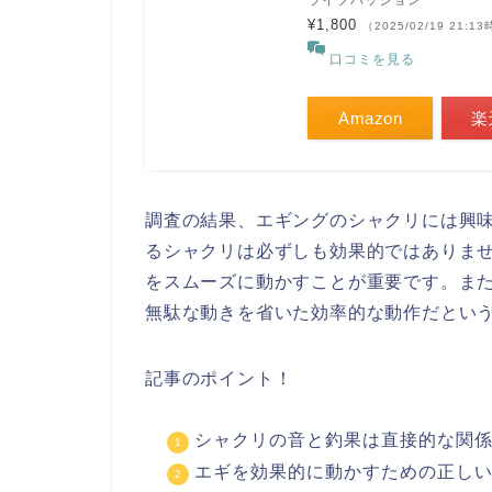
ライフパッション
¥1,800
（2025/02/19 21:1
口コミを見る
Amazon
楽
調査の結果、エギングのシャクリには興
るシャクリは必ずしも効果的ではありま
をスムーズに動かすことが重要です。ま
無駄な動きを省いた効率的な動作だとい
記事のポイント！
シャクリの音と釣果は直接的な関
エギを効果的に動かすための正し