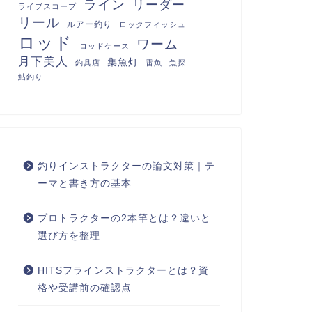
ライン
リーダー
ライブスコープ
リール
ルアー釣り
ロックフィッシュ
ロッド
ワーム
ロッドケース
月下美人
集魚灯
釣具店
雷魚
魚探
鮎釣り
釣りインストラクターの論文対策｜テ
ーマと書き方の基本
プロトラクターの2本竿とは？違いと
選び方を整理
HITSフラインストラクターとは？資
格や受講前の確認点