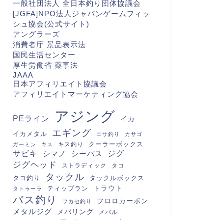
一般社団法人 全日本釣り団体協議会
[JGFA]NPO法人ジャパンゲームフィッ
シュ協会(公式サイト)
アングラーズ
消費者庁 景品表示法
国民生活センター
厚生労働省 薬事法
JAAA
日本アフィリエイト協議会
アフィリエイトマーケティング協会
アジング
PEライン
イカ
エギング
イカメタル
エサ釣り
カサゴ
クーラーボックス
キス釣り
ガーミン
キス
サビキ
シマノ
シーバス
ジグ
ジグヘッド
ストラディック
タコ
タックル
タコ釣り
タックルボックス
トラウト
ティップラン
タトゥーラ
バス釣り
フロロカーボン
フカセ釣り
メタルジグ
メバリング
メバル