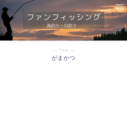
― TAG ―
がまかつ