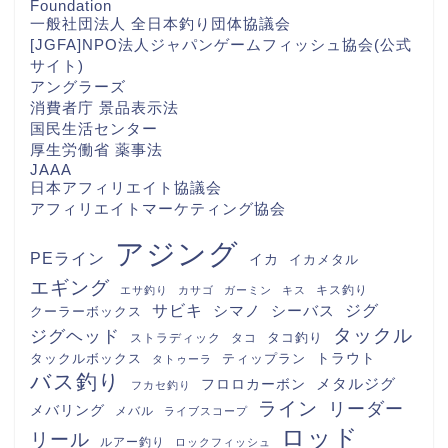
Foundation
一般社団法人 全日本釣り団体協議会
[JGFA]NPO法人ジャパンゲームフィッシュ協会(公式
サイト)
アングラーズ
消費者庁 景品表示法
国民生活センター
厚生労働省 薬事法
JAAA
日本アフィリエイト協議会
アフィリエイトマーケティング協会
アジング
PEライン
イカ
イカメタル
エギング
キス釣り
エサ釣り
カサゴ
ガーミン
キス
サビキ
シマノ
シーバス
ジグ
クーラーボックス
タックル
ジグヘッド
タコ釣り
ストラディック
タコ
トラウト
タックルボックス
ティップラン
タトゥーラ
バス釣り
メタルジグ
フロロカーボン
フカセ釣り
ライン
リーダー
メバリング
メバル
ライブスコープ
ロッド
リール
ルアー釣り
ロックフィッシュ