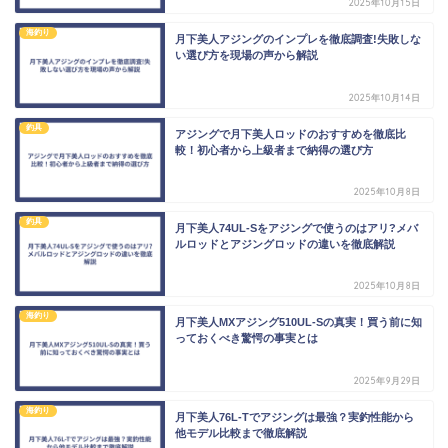
2025年10月15日
海釣り
月下美人アジングのインプレを徹底調査!失敗しな
い選び方を現場の声から解説
2025年10月14日
釣具
アジングで月下美人ロッドのおすすめを徹底比
較！初心者から上級者まで納得の選び方
2025年10月8日
釣具
月下美人74UL-Sをアジングで使うのはアリ?メバ
ルロッドとアジングロッドの違いを徹底解説
2025年10月8日
海釣り
月下美人MXアジング510UL-Sの真実！買う前に知
っておくべき驚愕の事実とは
2025年9月29日
海釣り
月下美人76L-Tでアジングは最強？実釣性能から
他モデル比較まで徹底解説