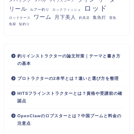
メバル
ライブスコープ
ロッド
リール
ルアー釣り
ロックフィッシュ
ワーム
月下美人
集魚灯
ロッドケース
釣具店
雷魚
魚探
鮎釣り
釣りインストラクターの論文対策｜テーマと書き方
の基本
プロトラクターの2本竿とは？違いと選び方を整理
HITSフラインストラクターとは？資格や受講前の確
認点
OpenClawのロブスターとは？中国ブームと料金の
注意点