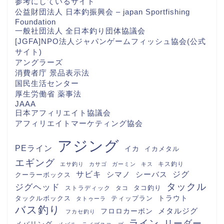
参考にしているサイト
公益財団法人 日本釣振興会 – japan Sportfishing
Foundation
一般社団法人 全日本釣り団体協議会
[JGFA]NPO法人ジャパンゲームフィッシュ協会(公式
サイト)
アングラーズ
消費者庁 景品表示法
国民生活センター
厚生労働省 薬事法
JAAA
日本アフィリエイト協議会
アフィリエイトマーケティング協会
アジング
PEライン
イカ
イカメタル
エギング
キス釣り
エサ釣り
カサゴ
ガーミン
キス
サビキ
シマノ
シーバス
ジグ
クーラーボックス
タックル
ジグヘッド
タコ釣り
ストラディック
タコ
トラウト
タックルボックス
ティップラン
タトゥーラ
バス釣り
メタルジグ
フロロカーボン
フカセ釣り
ライン
リーダー
メバリング