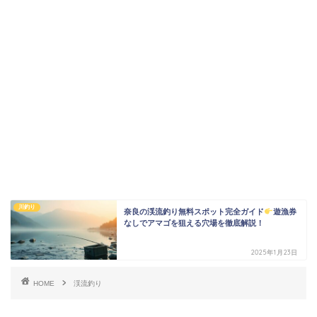
川釣り
奈良の渓流釣り無料スポット完全ガイド
遊漁券
なしでアマゴを狙える穴場を徹底解説！
2025年1月23日
HOME
渓流釣り