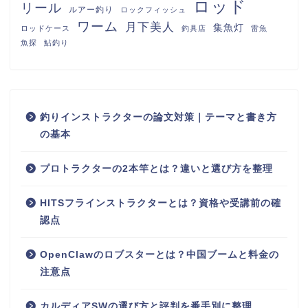
ロッド
リール
ルアー釣り
ロックフィッシュ
ワーム
月下美人
集魚灯
ロッドケース
釣具店
雷魚
魚探
鮎釣り
釣りインストラクターの論文対策｜テーマと書き方
の基本
プロトラクターの2本竿とは？違いと選び方を整理
HITSフラインストラクターとは？資格や受講前の確
認点
OpenClawのロブスターとは？中国ブームと料金の
注意点
カルディアSWの選び方と評判を番手別に整理