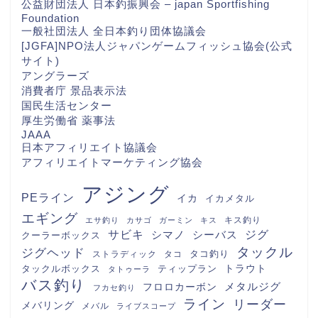
公益財団法人 日本釣振興会 – japan Sportfishing
Foundation
一般社団法人 全日本釣り団体協議会
[JGFA]NPO法人ジャパンゲームフィッシュ協会(公式
サイト)
アングラーズ
消費者庁 景品表示法
国民生活センター
厚生労働省 薬事法
JAAA
日本アフィリエイト協議会
アフィリエイトマーケティング協会
アジング
PEライン
イカ
イカメタル
エギング
キス釣り
エサ釣り
カサゴ
ガーミン
キス
サビキ
シマノ
シーバス
ジグ
クーラーボックス
タックル
ジグヘッド
タコ釣り
ストラディック
タコ
トラウト
タックルボックス
ティップラン
タトゥーラ
バス釣り
メタルジグ
フロロカーボン
フカセ釣り
ライン
リーダー
メバリング
メバル
ライブスコープ